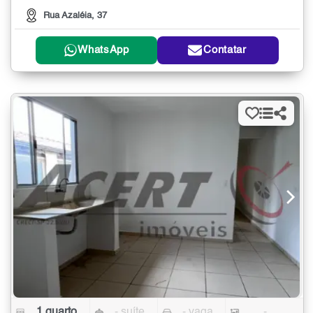
Rua Azaléia, 37
WhatsApp
Contatar
1 quarto
- suíte
- vaga
-