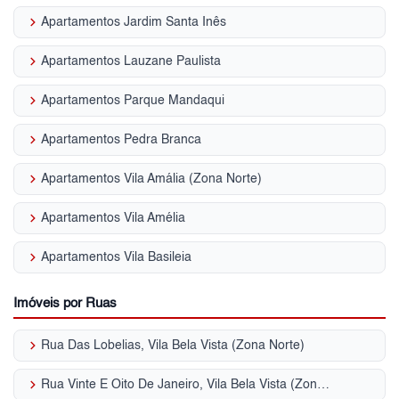
keyboard_arrow_right
Apartamentos Jardim Santa Inês
keyboard_arrow_right
Apartamentos Lauzane Paulista
keyboard_arrow_right
Apartamentos Parque Mandaqui
keyboard_arrow_right
Apartamentos Pedra Branca
keyboard_arrow_right
Apartamentos Vila Amália (Zona Norte)
keyboard_arrow_right
Apartamentos Vila Amélia
keyboard_arrow_right
Apartamentos Vila Basileia
Imóveis por Ruas
keyboard_arrow_right
Rua Das Lobelias, Vila Bela Vista (Zona Norte)
keyboard_arrow_right
Rua Vinte E Oito De Janeiro, Vila Bela Vista (Zona Norte)