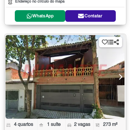
Endereço no círculo do mapa
WhatsApp
Contatar
4 quartos
1 suíte
2 vagas
273 m²