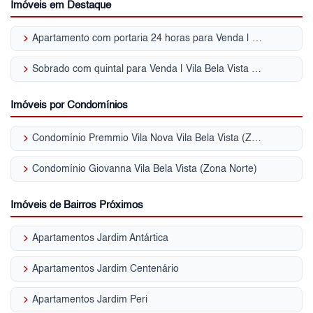
Imóveis em Destaque
keyboard_arrow_right
Apartamento com portaria 24 horas para Venda | Vila Bela Vista (Zona Norte)
keyboard_arrow_right
Sobrado com quintal para Venda | Vila Bela Vista (Zona Norte)
Imóveis por Condomínios
keyboard_arrow_right
Condomínio Premmio Vila Nova Vila Bela Vista (Zona Norte)
keyboard_arrow_right
Condomínio Giovanna Vila Bela Vista (Zona Norte)
Imóveis de Bairros Próximos
keyboard_arrow_right
Apartamentos Jardim Antártica
keyboard_arrow_right
Apartamentos Jardim Centenário
keyboard_arrow_right
Apartamentos Jardim Peri