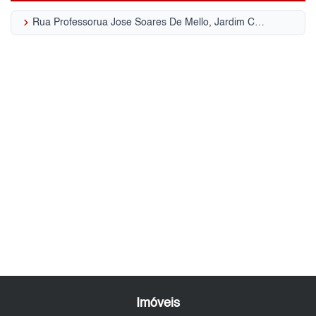
keyboard_arrow_right
Rua Professorua Jose Soares De Mello, Jardim Centenário
Imóveis