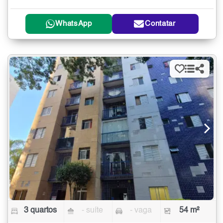
WhatsApp
Contatar
3 quartos
- suíte
- vaga
54 m²