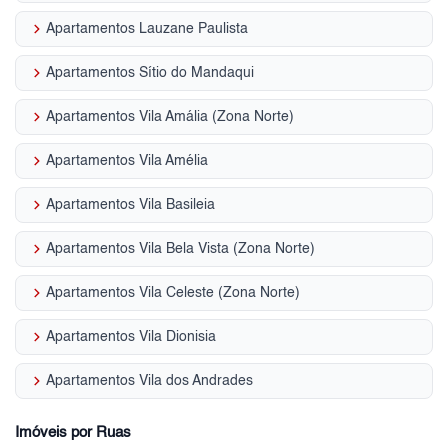
keyboard_arrow_right
Apartamentos Lauzane Paulista
keyboard_arrow_right
Apartamentos Sítio do Mandaqui
keyboard_arrow_right
Apartamentos Vila Amália (Zona Norte)
keyboard_arrow_right
Apartamentos Vila Amélia
keyboard_arrow_right
Apartamentos Vila Basileia
keyboard_arrow_right
Apartamentos Vila Bela Vista (Zona Norte)
keyboard_arrow_right
Apartamentos Vila Celeste (Zona Norte)
keyboard_arrow_right
Apartamentos Vila Dionisia
keyboard_arrow_right
Apartamentos Vila dos Andrades
Imóveis por Ruas