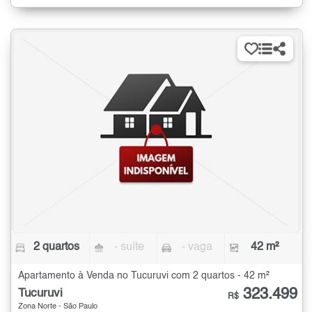
2 quartos
- suíte
- vaga
42 m²
Apartamento à Venda no Tucuruvi com 2 quartos - 42 m²
323.499
Tucuruvi
R$
Zona Norte - São Paulo