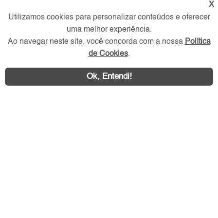
X
Utilizamos cookies para personalizar conteúdos e oferecer
Redes Sociais
uma melhor experiência.
Ao navegar neste site, você concorda com a nossa
Política
de Cookies
.
Ok, Entendi!
Área exclusiva aos anunciantes,
acesse sua conta: