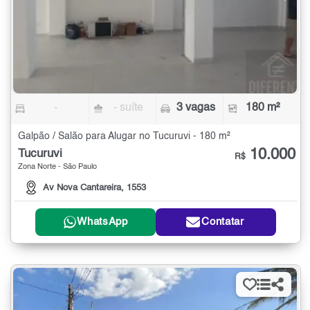
-
- suíte
3 vagas
180 m²
Galpão / Salão para Alugar no Tucuruvi - 180 m²
10.000
Tucuruvi
R$
Zona Norte - São Paulo
Av Nova Cantareira, 1553
WhatsApp
Contatar