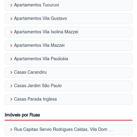
keyboard_arrow_right
Apartamentos Tucuruvi
keyboard_arrow_right
Apartamentos Vila Gustavo
keyboard_arrow_right
Apartamentos Vila Isolina Mazzei
keyboard_arrow_right
Apartamentos Vila Mazzei
keyboard_arrow_right
Apartamentos Vila Paulicéia
keyboard_arrow_right
Casas Carandiru
keyboard_arrow_right
Casas Jardim São Paulo
keyboard_arrow_right
Casas Parada Inglesa
Imóveis por Ruas
keyboard_arrow_right
Rua Capitao Servio Rodrigues Caldas, Vila Dom Pedro II