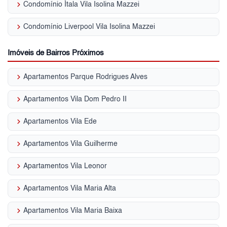
keyboard_arrow_right
Condomínio Ítala Vila Isolina Mazzei
keyboard_arrow_right
Condomínio Liverpool Vila Isolina Mazzei
Imóveis de Bairros Próximos
keyboard_arrow_right
Apartamentos Parque Rodrigues Alves
keyboard_arrow_right
Apartamentos Vila Dom Pedro II
keyboard_arrow_right
Apartamentos Vila Ede
keyboard_arrow_right
Apartamentos Vila Guilherme
keyboard_arrow_right
Apartamentos Vila Leonor
keyboard_arrow_right
Apartamentos Vila Maria Alta
keyboard_arrow_right
Apartamentos Vila Maria Baixa