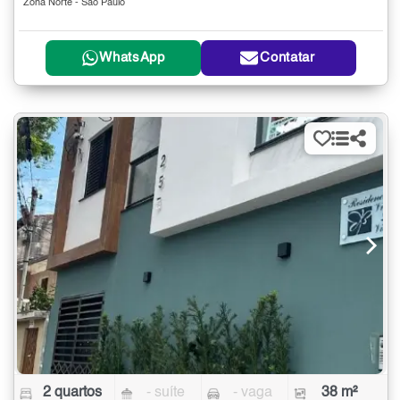
Zona Norte - São Paulo
WhatsApp
Contatar
2 quartos
- suíte
- vaga
38 m²