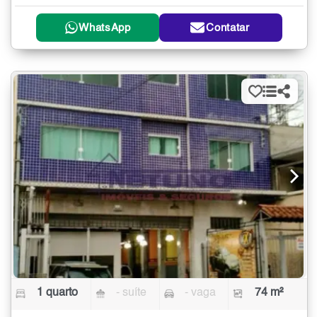
WhatsApp
Contatar
1 quarto
- suíte
- vaga
74 m²