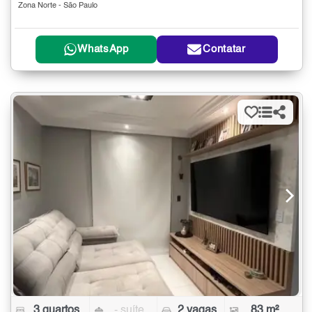
Zona Norte - São Paulo
WhatsApp
Contatar
3 quartos
- suíte
2 vagas
83 m²