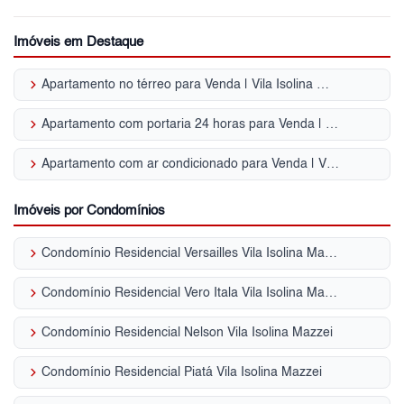
Imóveis em Destaque
keyboard_arrow_right
Apartamento no térreo para Venda | Vila Isolina Mazzei
keyboard_arrow_right
Apartamento com portaria 24 horas para Venda | Vila Isolina Mazzei
keyboard_arrow_right
Apartamento com ar condicionado para Venda | Vila Isolina Mazzei
Imóveis por Condomínios
keyboard_arrow_right
Condomínio Residencial Versailles Vila Isolina Mazzei
keyboard_arrow_right
Condomínio Residencial Vero Itala Vila Isolina Mazzei
keyboard_arrow_right
Condomínio Residencial Nelson Vila Isolina Mazzei
keyboard_arrow_right
Condomínio Residencial Piatá Vila Isolina Mazzei