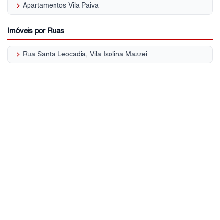
keyboard_arrow_right
Apartamentos Vila Paiva
Imóveis por Ruas
keyboard_arrow_right
Rua Santa Leocadia, Vila Isolina Mazzei