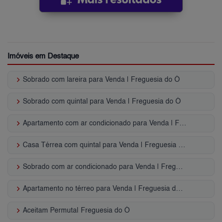
Imóveis em Destaque
keyboard_arrow_right
Sobrado com lareira para Venda | Freguesia do Ó
keyboard_arrow_right
Sobrado com quintal para Venda | Freguesia do Ó
keyboard_arrow_right
Apartamento com ar condicionado para Venda | Freguesia do Ó
keyboard_arrow_right
Casa Térrea com quintal para Venda | Freguesia do Ó
keyboard_arrow_right
Sobrado com ar condicionado para Venda | Freguesia do Ó
keyboard_arrow_right
Apartamento no térreo para Venda | Freguesia do Ó
keyboard_arrow_right
Aceitam Permuta| Freguesia do Ó