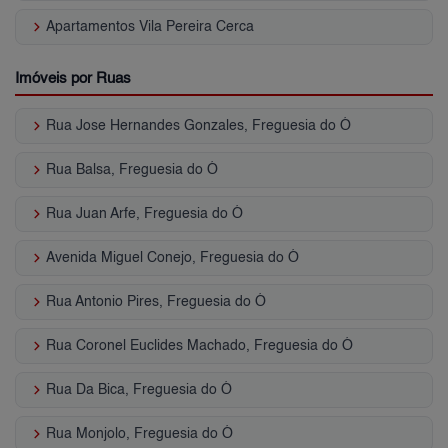
keyboard_arrow_right
Apartamentos Vila Pereira Cerca
Imóveis por Ruas
keyboard_arrow_right
Rua Jose Hernandes Gonzales, Freguesia do Ó
keyboard_arrow_right
Rua Balsa, Freguesia do Ó
keyboard_arrow_right
Rua Juan Arfe, Freguesia do Ó
keyboard_arrow_right
Avenida Miguel Conejo, Freguesia do Ó
keyboard_arrow_right
Rua Antonio Pires, Freguesia do Ó
keyboard_arrow_right
Rua Coronel Euclides Machado, Freguesia do Ó
keyboard_arrow_right
Rua Da Bica, Freguesia do Ó
keyboard_arrow_right
Rua Monjolo, Freguesia do Ó