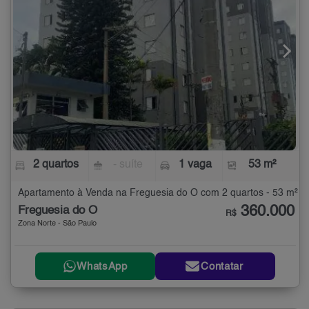
2 quartos
- suíte
1 vaga
53 m²
Apartamento à Venda na Freguesia do Ó com 2 quartos - 53 m²
360.000
Freguesia do Ó
R$
Zona Norte - São Paulo
WhatsApp
Contatar