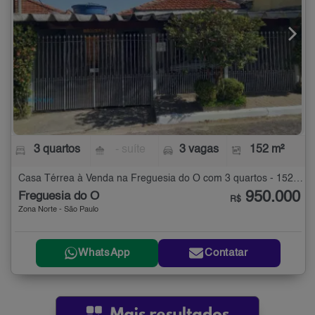
3 quartos
- suíte
3 vagas
152 m²
Casa Térrea à Venda na Freguesia do Ó com 3 quartos - 152 m²
950.000
Freguesia do Ó
R$
Zona Norte - São Paulo
WhatsApp
Contatar