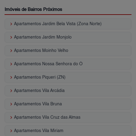
Imóveis de Bairros Próximos
keyboard_arrow_right
Apartamentos Jardim Bela Vista (Zona Norte)
keyboard_arrow_right
Apartamentos Jardim Monjolo
keyboard_arrow_right
Apartamentos Moinho Velho
keyboard_arrow_right
Apartamentos Nossa Senhora do Ó
keyboard_arrow_right
Apartamentos Piqueri (ZN)
keyboard_arrow_right
Apartamentos Vila Arcádia
keyboard_arrow_right
Apartamentos Vila Bruna
keyboard_arrow_right
Apartamentos Vila Cruz das Almas
keyboard_arrow_right
Apartamentos Vila Miriam