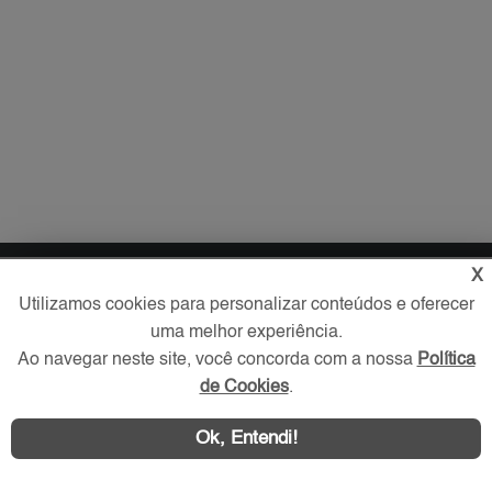
X
Imóveis
Utilizamos cookies para personalizar conteúdos e oferecer
Comprar
uma melhor experiência.
Alugar
Ao navegar neste site, você concorda com a nossa
Política
Imóveis Novos
de Cookies
.
Imobiliária
Ok, Entendi!
O que procura?
Favoritos