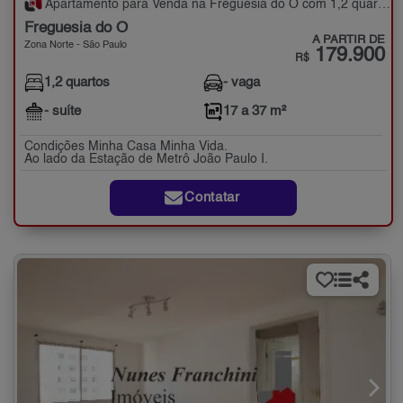
Apartamento para Venda na Freguesia do Ó com 1,2 quartos - 17 a 37 m²
Freguesia do Ó
A PARTIR DE
Zona Norte - São Paulo
179.900
R$
1,2 quartos
- vaga
- suíte
17 a 37 m²
Condições Minha Casa Minha Vida.
Ao lado da Estação de Metrô João Paulo I.
Contatar