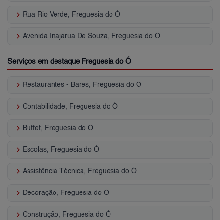
keyboard_arrow_right
Rua Rio Verde, Freguesia do Ó
keyboard_arrow_right
Avenida Inajarua De Souza, Freguesia do Ó
Serviços em destaque Freguesia do Ó
keyboard_arrow_right
Restaurantes - Bares, Freguesia do Ó
keyboard_arrow_right
Contabilidade, Freguesia do Ó
keyboard_arrow_right
Buffet, Freguesia do Ó
keyboard_arrow_right
Escolas, Freguesia do Ó
keyboard_arrow_right
Assistência Técnica, Freguesia do Ó
keyboard_arrow_right
Decoração, Freguesia do Ó
keyboard_arrow_right
Construção, Freguesia do Ó