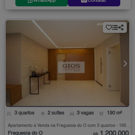
WhatsApp
Contatar
3 quartos
2 suítes
3 vagas
190 m²
Apartamento à Venda na Freguesia do Ó com 3 quartos - 190 m²
1.200.000
Freguesia do Ó
R$