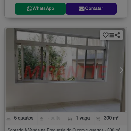
WhatsApp
Contatar
5 quartos
- suíte
1 vaga
300 m²
Sobrado à Venda na Freguesia do Ó com 5 quartos - 300 m²