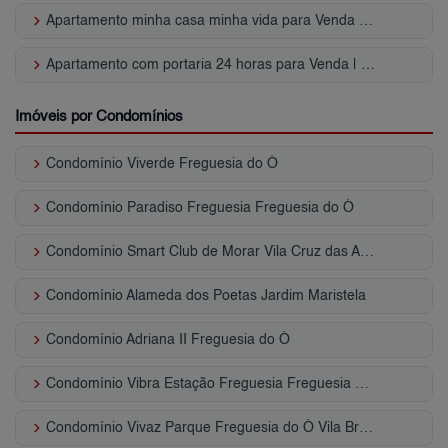
keyboard_arrow_right
Apartamento minha casa minha vida para Venda | Freguesia do Ó
keyboard_arrow_right
Apartamento com portaria 24 horas para Venda | Freguesia do Ó
Imóveis por Condomínios
keyboard_arrow_right
Condomínio Viverde Freguesia do Ó
keyboard_arrow_right
Condomínio Paradiso Freguesia Freguesia do Ó
keyboard_arrow_right
Condomínio Smart Club de Morar Vila Cruz das Almas
keyboard_arrow_right
Condomínio Alameda dos Poetas Jardim Maristela
keyboard_arrow_right
Condomínio Adriana II Freguesia do Ó
keyboard_arrow_right
Condomínio Vibra Estação Freguesia Freguesia do Ó
keyboard_arrow_right
Condomínio Vivaz Parque Freguesia do Ó Vila Bruna