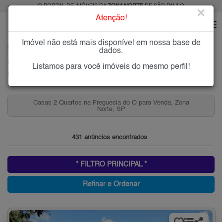
O PORTAL DE IMÓVEIS DA
ZONA NORTE
DE SÃO PAULO
×
Atenção!
Imóvel não está mais disponível em nossa base de
HOME
ZONA NORTE
COMPRAR
FREGUESIA DO Ó
dados.
Imóveis à Venda na Freguesia do Ó, Zona Norte de São Paulo
Listamos para você imóveis do mesmo perfil!
Freguesia do Ó, Zona Norte
 Zona
Apartamentos 2 Quartos e 2 Vagas, Freguesia do Ó par
Venda, Zona Norte, SP
431 anúncios encontrados
* FILTRO PRINCIPAL *
Refinar e Ordenar