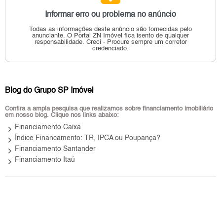
Informar erro ou problema no anúncio
Todas as informações deste anúncio são fornecidas pelo
anunciante.
O Portal ZN Imóvel fica isento de qualquer
responsabilidade.
Creci - Procure sempre um corretor
credenciado.
Blog do Grupo SP Imóvel
Confira a ampla pesquisa que realizamos sobre financiamento imobiliário
em nosso blog. Clique nos links abaixo:
keyboard_arrow_right
Financiamento Caixa
keyboard_arrow_right
Índice Financamento: TR, IPCA ou Poupança?
keyboard_arrow_right
Financiamento Santander
keyboard_arrow_right
Financiamento Itaú