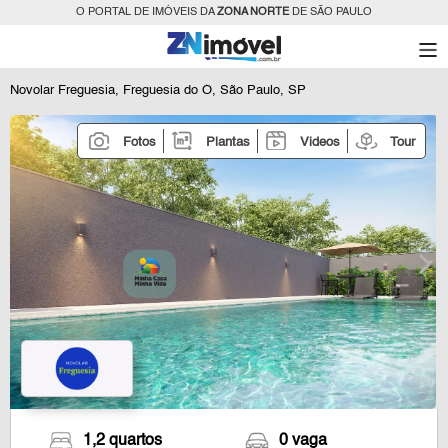
O PORTAL DE IMÓVEIS DA
ZONA NORTE
DE SÃO PAULO
Novolar Freguesia, Freguesia do Ó, São Paulo, SP
Fotos
Plantas
Videos
Tour
1,2 quartos
0 vaga