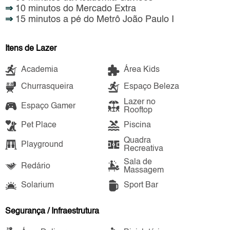
⇒
10 minutos do Mercado Extra
⇒
15 minutos a pé do Metrô João Paulo I
Itens de Lazer
Academia
Área Kids
Churrasqueira
Espaço Beleza
Lazer no
Espaço Gamer
Rooftop
Pet Place
Piscina
Quadra
Playground
Recreativa
Sala de
Redário
Massagem
Solarium
Sport Bar
Segurança / Infraestrutura