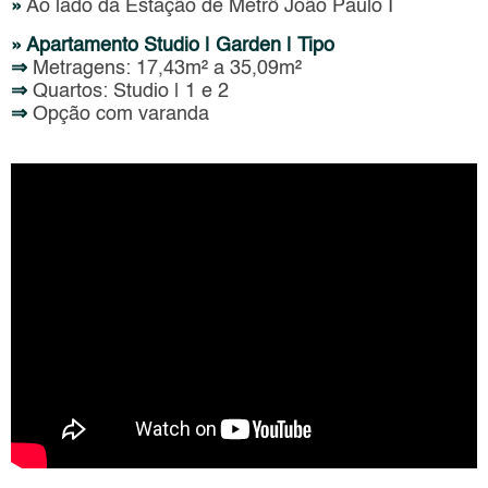
»
Ao lado da Estação de Metrô João Paulo I
» Apartamento Studio | Garden | Tipo
⇒
Metragens: 17,43m² a 35,09m²
⇒
Quartos: Studio | 1 e 2
⇒
Opção com varanda