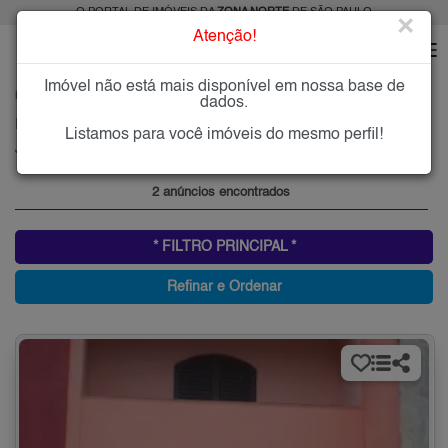
O PORTAL DE IMÓVEIS DA
ZONA NORTE
DE SÃO PAULO
×
Atenção!
Imóvel não está mais disponível em nossa base de
HOME
ZONA NORTE
COMPRAR
JARDIM FONTALIS
dados.
Imóveis à Venda no Jardim Fontalis, Zona Norte de São Paulo
Listamos para você imóveis do mesmo perfil!
Jardim Fontalis, Zona Norte
2 anúncios encontrados
* FILTRO PRINCIPAL *
Refinar e Ordenar