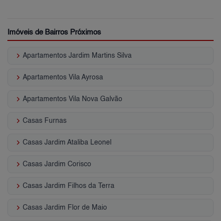
Imóveis de Bairros Próximos
keyboard_arrow_right
Apartamentos Jardim Martins Silva
keyboard_arrow_right
Apartamentos Vila Ayrosa
keyboard_arrow_right
Apartamentos Vila Nova Galvão
keyboard_arrow_right
Casas Furnas
keyboard_arrow_right
Casas Jardim Ataliba Leonel
keyboard_arrow_right
Casas Jardim Corisco
keyboard_arrow_right
Casas Jardim Filhos da Terra
keyboard_arrow_right
Casas Jardim Flor de Maio