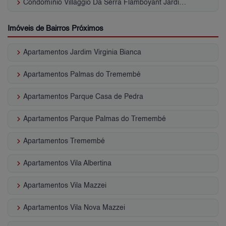
keyboard_arrow_right
Condomínio Villaggio Da Serra Flamboyant Jardim Leonor Mendes de Barros
Imóveis de Bairros Próximos
keyboard_arrow_right
Apartamentos Jardim Virginia Bianca
keyboard_arrow_right
Apartamentos Palmas do Tremembé
keyboard_arrow_right
Apartamentos Parque Casa de Pedra
keyboard_arrow_right
Apartamentos Parque Palmas do Tremembé
keyboard_arrow_right
Apartamentos Tremembé
keyboard_arrow_right
Apartamentos Vila Albertina
keyboard_arrow_right
Apartamentos Vila Mazzei
keyboard_arrow_right
Apartamentos Vila Nova Mazzei