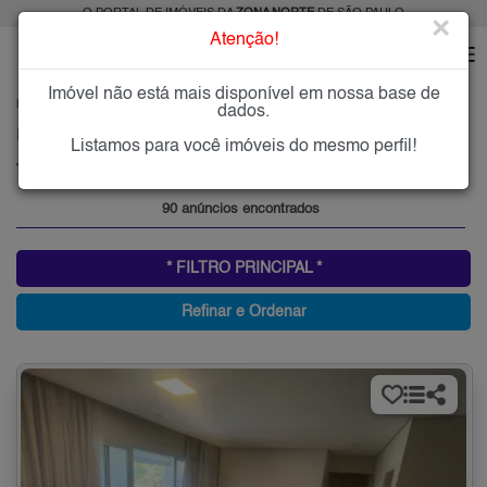
O PORTAL DE IMÓVEIS DA
ZONA NORTE
DE SÃO PAULO
×
Atenção!
Imóvel não está mais disponível em nossa base de
HOME
ZONA NORTE
COMPRAR
JARDIM LEONOR MENDES DE BARROS
dados.
Imóveis à Venda no Jardim Leonor Mendes de Barros, Zona Norte de São Paulo
Listamos para você imóveis do mesmo perfil!
Jardim Leonor Mendes de Barros, Zona Norte
90 anúncios encontrados
* FILTRO PRINCIPAL *
Refinar e Ordenar