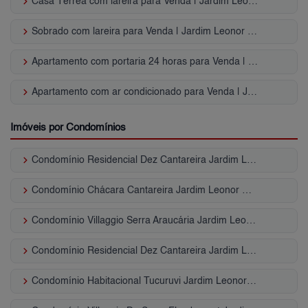
keyboard_arrow_right
Casa Térrea com lareira para Venda | Jardim Leonor Mendes de Barros
keyboard_arrow_right
Sobrado com lareira para Venda | Jardim Leonor Mendes de Barros
keyboard_arrow_right
Apartamento com portaria 24 horas para Venda | Jardim Leonor Mendes de Barros
keyboard_arrow_right
Apartamento com ar condicionado para Venda | Jardim Leonor Mendes de Barros
Imóveis por Condomínios
keyboard_arrow_right
Condomínio Residencial Dez Cantareira Jardim Leonor Mendes de Barros
keyboard_arrow_right
Condomínio Chácara Cantareira Jardim Leonor Mendes de Barros
keyboard_arrow_right
Condomínio Villaggio Serra Araucária Jardim Leonor Mendes de Barros
keyboard_arrow_right
Condomínio Residencial Dez Cantareira Jardim Leonor Mendes de Barros
keyboard_arrow_right
Condomínio Habitacional Tucuruvi Jardim Leonor Mendes de Barros