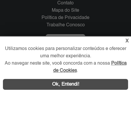
Contato
Mapa do Site
Política de Privacidade
Trabalhe Conosco
Verificada por
X
Utilizamos cookies para personalizar conteúdos e oferecer
uma melhor experiência.
Redes Sociais
Ao navegar neste site, você concorda com a nossa
Política
de Cookies
.
Ok, Entendi!
Área exclusiva aos anunciantes,
acesse sua conta: