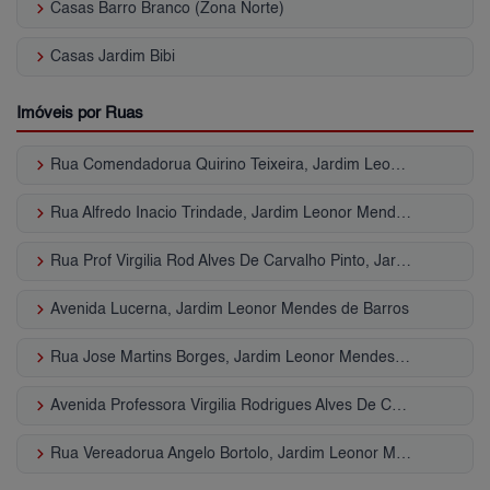
keyboard_arrow_right
Casas Barro Branco (Zona Norte)
keyboard_arrow_right
Casas Jardim Bibi
Imóveis por Ruas
keyboard_arrow_right
Rua Comendadorua Quirino Teixeira, Jardim Leonor Mendes de Barros
keyboard_arrow_right
Rua Alfredo Inacio Trindade, Jardim Leonor Mendes de Barros
keyboard_arrow_right
Rua Prof Virgilia Rod Alves De Carvalho Pinto, Jardim Leonor Mendes de Barros
keyboard_arrow_right
Avenida Lucerna, Jardim Leonor Mendes de Barros
keyboard_arrow_right
Rua Jose Martins Borges, Jardim Leonor Mendes de Barros
keyboard_arrow_right
Avenida Professora Virgilia Rodrigues Alves De Car, Jardim Leonor Mendes de Barros
keyboard_arrow_right
Rua Vereadorua Angelo Bortolo, Jardim Leonor Mendes de Barros