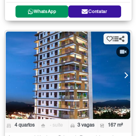
WhatsApp
Contatar
4 quartos
- suíte
3 vagas
167 m²