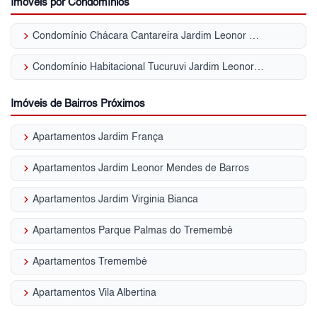
Imóveis por Condomínios
keyboard_arrow_right
Condomínio Chácara Cantareira Jardim Leonor Mendes de Barros
keyboard_arrow_right
Condomínio Habitacional Tucuruvi Jardim Leonor Mendes de Barros
Imóveis de Bairros Próximos
keyboard_arrow_right
Apartamentos Jardim França
keyboard_arrow_right
Apartamentos Jardim Leonor Mendes de Barros
keyboard_arrow_right
Apartamentos Jardim Virginia Bianca
keyboard_arrow_right
Apartamentos Parque Palmas do Tremembé
keyboard_arrow_right
Apartamentos Tremembé
keyboard_arrow_right
Apartamentos Vila Albertina