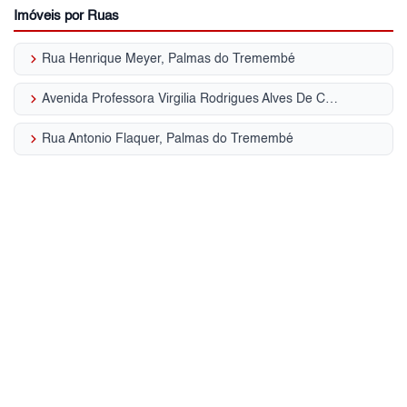
Imóveis por Ruas
keyboard_arrow_right
Rua Henrique Meyer, Palmas do Tremembé
keyboard_arrow_right
Avenida Professora Virgilia Rodrigues Alves De Car, Palmas do Tremembé
keyboard_arrow_right
Rua Antonio Flaquer, Palmas do Tremembé