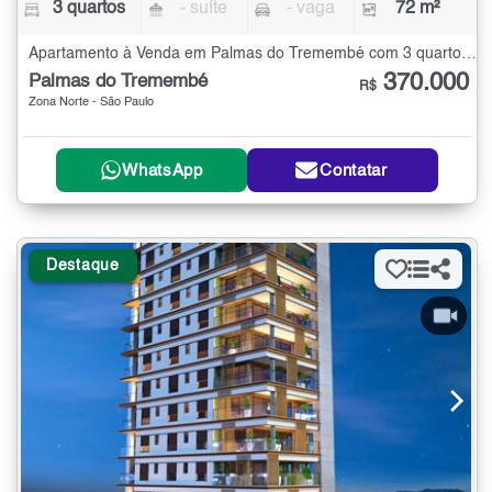
3 quartos
- suíte
- vaga
72 m²
Apartamento à Venda em Palmas do Tremembé com 3 quartos - 72 m²
370.000
Palmas do Tremembé
R$
Zona Norte - São Paulo
WhatsApp
Contatar
Destaque