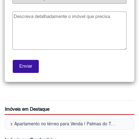
Imóveis em Destaque
keyboard_arrow_right
Apartamento no térreo para Venda | Palmas do Tremembé