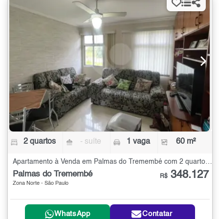
2 quartos
- suíte
1 vaga
60 m²
Apartamento à Venda em Palmas do Tremembé com 2 quartos - 60 m²
348.127
Palmas do Tremembé
R$
Zona Norte - São Paulo
WhatsApp
Contatar