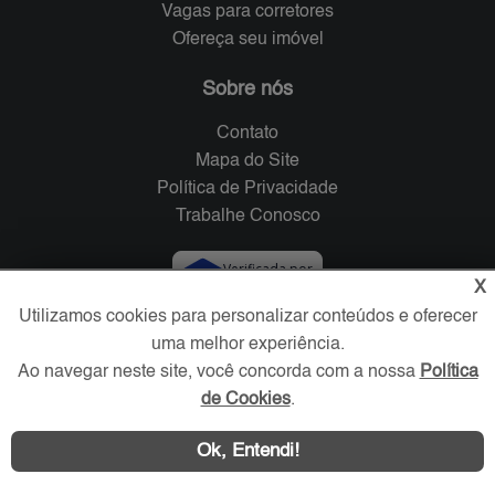
Vagas para corretores
Ofereça seu imóvel
Sobre nós
Contato
Mapa do Site
Política de Privacidade
Trabalhe Conosco
Verificada por
X
Utilizamos cookies para personalizar conteúdos e oferecer
Redes Sociais
uma melhor experiência.
Ao navegar neste site, você concorda com a nossa
Política
de Cookies
.
Ok, Entendi!