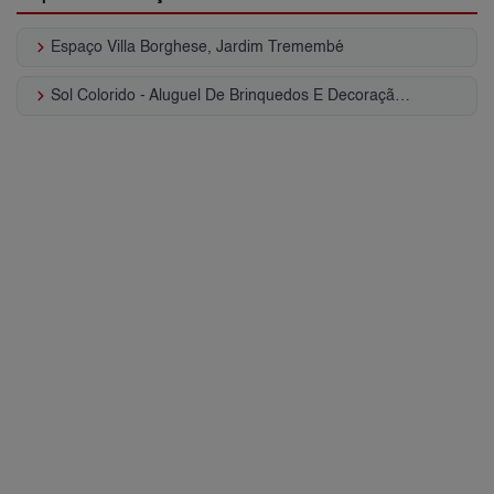
keyboard_arrow_right
Espaço Villa Borghese, Jardim Tremembé
keyboard_arrow_right
Sol Colorido - Aluguel De Brinquedos E Decoração, Jardim Tremembé