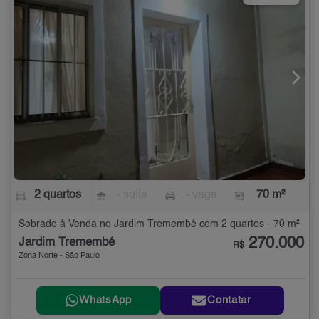
2 quartos
- suíte
- vaga
70 m²
Sobrado à Venda no Jardim Tremembé com 2 quartos - 70 m²
270.000
Jardim Tremembé
R$
Zona Norte - São Paulo
WhatsApp
Contatar