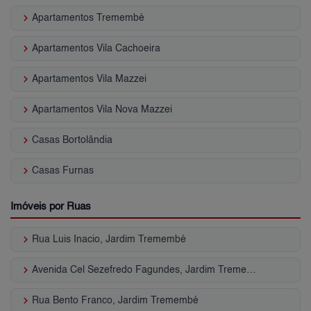
keyboard_arrow_right
Apartamentos Tremembé
keyboard_arrow_right
Apartamentos Vila Cachoeira
keyboard_arrow_right
Apartamentos Vila Mazzei
keyboard_arrow_right
Apartamentos Vila Nova Mazzei
keyboard_arrow_right
Casas Bortolândia
keyboard_arrow_right
Casas Furnas
Imóveis por Ruas
keyboard_arrow_right
Rua Luis Inacio, Jardim Tremembé
keyboard_arrow_right
Avenida Cel Sezefredo Fagundes, Jardim Tremembé
keyboard_arrow_right
Rua Bento Franco, Jardim Tremembé