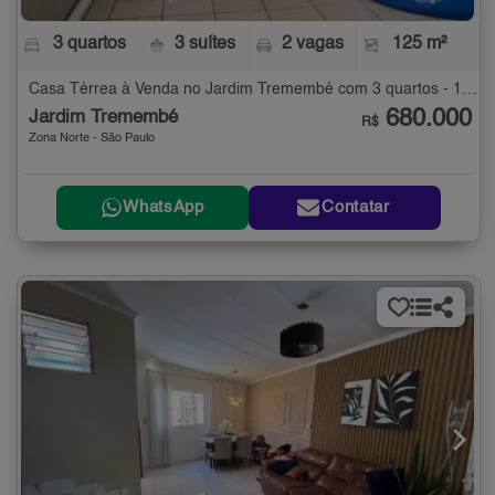
3 quartos
3 suítes
2 vagas
125 m²
Casa Térrea à Venda no Jardim Tremembé com 3 quartos - 125 m²
680.000
Jardim Tremembé
R$
Zona Norte - São Paulo
WhatsApp
Contatar