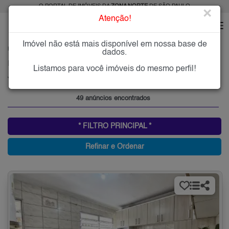
O PORTAL DE IMÓVEIS DA
ZONA NORTE
DE SÃO PAULO
×
Atenção!
Imóvel não está mais disponível em nossa base de
HOME
ZONA NORTE
COMPRAR
JARDIM TREMEMBÉ
dados.
Imóveis à Venda no Jardim Tremembé, Zona Norte de São Paulo
Listamos para você imóveis do mesmo perfil!
Jardim Tremembé, Zona Norte
49 anúncios encontrados
* FILTRO PRINCIPAL *
Refinar e Ordenar