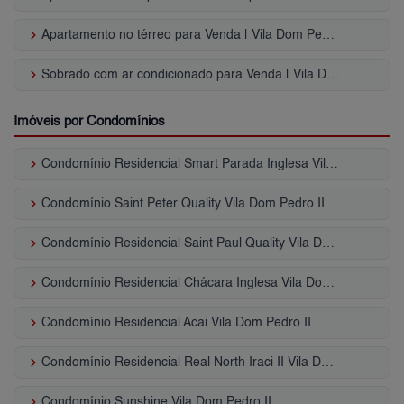
keyboard_arrow_right
Apartamento no térreo para Venda | Vila Dom Pedro II
keyboard_arrow_right
Sobrado com ar condicionado para Venda | Vila Dom Pedro II
Imóveis por Condomínios
keyboard_arrow_right
Condomínio Residencial Smart Parada Inglesa Vila Dom Pedro II
keyboard_arrow_right
Condomínio Saint Peter Quality Vila Dom Pedro II
keyboard_arrow_right
Condomínio Residencial Saint Paul Quality Vila Dom Pedro II
keyboard_arrow_right
Condomínio Residencial Chácara Inglesa Vila Dom Pedro II
keyboard_arrow_right
Condomínio Residencial Acai Vila Dom Pedro II
keyboard_arrow_right
Condomínio Residencial Real North Iraci II Vila Dom Pedro II
keyboard_arrow_right
Condomínio Sunshine Vila Dom Pedro II