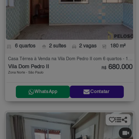
6 quartos
2 suítes
2 vagas
180 m²
Casa Térrea à Venda na Vila Dom Pedro II com 6 quartos - 180 m²
680.000
Vila Dom Pedro II
R$
Zona Norte - São Paulo
WhatsApp
Contatar