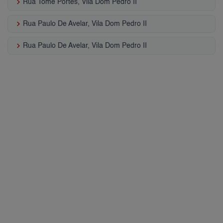
keyboard_arrow_right
Rua Tome Portes, Vila Dom Pedro II
keyboard_arrow_right
Rua Paulo De Avelar, Vila Dom Pedro II
keyboard_arrow_right
Rua Paulo De Avelar, Vila Dom Pedro II