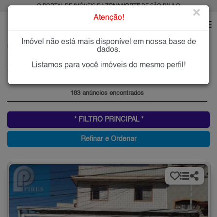
O PORTAL DE IMÓVEIS DA
ZONA NORTE
DE SÃO PAULO
×
Atenção!
Imóvel não está mais disponível em nossa base de
HOME
ZONA NORTE
COMPRAR
VILA DOM PEDRO II
dados.
Imóveis à Venda na Vila Dom Pedro II, Zona Norte de São Paulo
Listamos para você imóveis do mesmo perfil!
Vila Dom Pedro II, Zona Norte
183 anúncios encontrados
* FILTRO PRINCIPAL *
Refinar e Ordenar