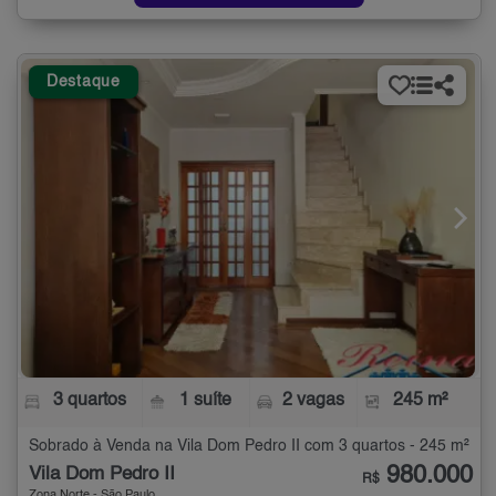
Destaque
3 quartos
1 suíte
2 vagas
245 m²
Sobrado à Venda na Vila Dom Pedro II com 3 quartos - 245 m²
980.000
Vila Dom Pedro II
R$
Zona Norte - São Paulo