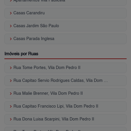
keyboard_arrow_right
Apartamentos Vila Paulicéia
keyboard_arrow_right
Casas Carandiru
keyboard_arrow_right
Casas Jardim São Paulo
keyboard_arrow_right
Casas Parada Inglesa
Imóveis por Ruas
keyboard_arrow_right
Rua Tome Portes, Vila Dom Pedro II
keyboard_arrow_right
Rua Capitao Servio Rodrigues Caldas, Vila Dom Pedro II
keyboard_arrow_right
Rua Malie Brenner, Vila Dom Pedro II
keyboard_arrow_right
Rua Capitao Francisco Lipi, Vila Dom Pedro II
keyboard_arrow_right
Rua Dona Luisa Scarpini, Vila Dom Pedro II