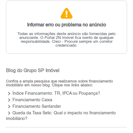
Informar erro ou problema no anúncio
Todas as informações deste anúncio são fornecidas pelo
anunciante.
O Portal ZN Imóvel fica isento de qualquer
responsabilidade.
Creci - Procure sempre um corretor
credenciado.
Blog do Grupo SP Imóvel
Confira a ampla pesquisa que realizamos sobre financiamento
imobiliário em nosso blog. Clique nos links abaixo:
keyboard_arrow_right
Índice Financamento: TR, IPCA ou Poupança?
keyboard_arrow_right
Financiamento Caixa
keyboard_arrow_right
Financiamento Santander
keyboard_arrow_right
Queda da Taxa Selic: Qual o impacto no financiamento
imobiliário?