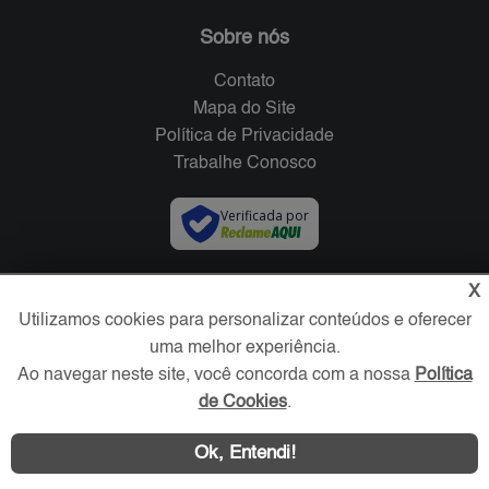
Sobre nós
Contato
Mapa do Site
Política de Privacidade
Trabalhe Conosco
Verificada por
Redes Sociais
X
Utilizamos cookies para personalizar conteúdos e oferecer
uma melhor experiência.
Ao navegar neste site, você concorda com a nossa
Política
de Cookies
.
Ok, Entendi!