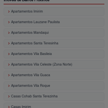
Imóveis de Bairros Próximos
keyboard_arrow_right
Apartamentos Imirim
keyboard_arrow_right
Apartamentos Lauzane Paulista
keyboard_arrow_right
Apartamentos Mandaqui
keyboard_arrow_right
Apartamentos Santa Teresinha
keyboard_arrow_right
Apartamentos Vila Basileia
keyboard_arrow_right
Apartamentos Vila Celeste (Zona Norte)
keyboard_arrow_right
Apartamentos Vila Guaca
keyboard_arrow_right
Apartamentos Vila Roque
keyboard_arrow_right
Casas Cohab Santa Terezinha
keyboard_arrow_right
Casas Imirim