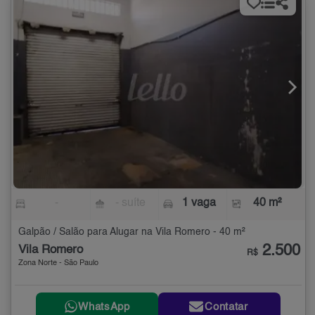
-
- suíte
1 vaga
40 m²
Galpão / Salão para Alugar na Vila Romero - 40 m²
2.500
Vila Romero
R$
Zona Norte - São Paulo
WhatsApp
Contatar