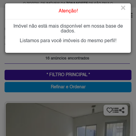
O PORTAL DE IMÓVEIS DA
ZONA NORTE
DE SÃO PAULO
×
Atenção!
Imóvel não está mais disponível em nossa base de
HOME
ZONA NORTE
ALUGAR
VILA ROMERO
dados.
Imóveis para Alugar na Vila Romero, Zona Norte de São Paulo, SP
Listamos para você imóveis do mesmo perfil!
Vila Romero, Zona Norte
16 anúncios encontrados
* FILTRO PRINCIPAL *
Refinar e Ordenar