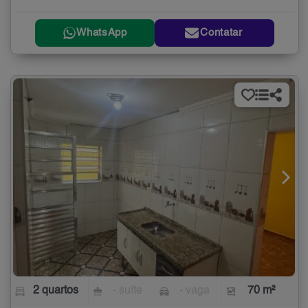
WhatsApp
Contatar
2 quartos
- suíte
- vaga
70 m²