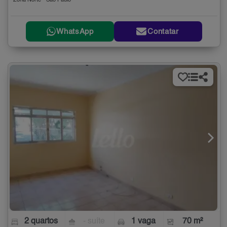
Zona Norte - São Paulo
WhatsApp
Contatar
2 quartos
- suíte
1 vaga
70 m²