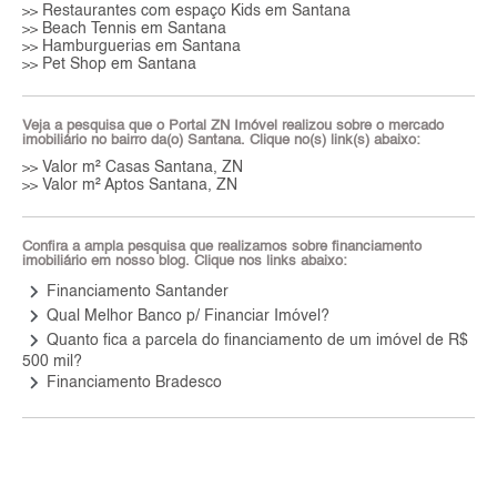
Restaurantes com espaço Kids em Santana
>>
Beach Tennis em Santana
>>
Hamburguerias em Santana
>>
Pet Shop em Santana
>>
Veja a pesquisa que o Portal ZN Imóvel realizou sobre o mercado
imobiliário no bairro da(o) Santana. Clique no(s) link(s) abaixo:
Valor m² Casas Santana, ZN
>>
Valor m² Aptos Santana, ZN
>>
Confira a ampla pesquisa que realizamos sobre financiamento
imobiliário em nosso blog. Clique nos links abaixo:
keyboard_arrow_right
Financiamento Santander
keyboard_arrow_right
Qual Melhor Banco p/ Financiar Imóvel?
keyboard_arrow_right
Quanto fica a parcela do financiamento de um imóvel de R$
500 mil?
keyboard_arrow_right
Financiamento Bradesco