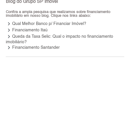
Blog do Grupo SP Imóvel
Confira a ampla pesquisa que realizamos sobre financiamento
imobiliário em nosso blog. Clique nos links abaixo:
keyboard_arrow_right
Qual Melhor Banco p/ Financiar Imóvel?
keyboard_arrow_right
Financiamento Itaú
keyboard_arrow_right
Queda da Taxa Selic: Qual o impacto no financiamento
imobiliário?
keyboard_arrow_right
Financiamento Santander