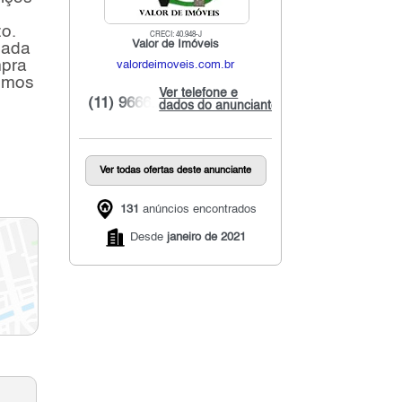
zo.
CRECI: 40.948-J
Valor de Imóveis
mada
mpra
valordeimoveis.com.br
demos
Ver telefone e
(11) 9666...
dados do anunciante
Ver todas ofertas deste anunciante
131
anúncios encontrados
Desde
janeiro de 2021