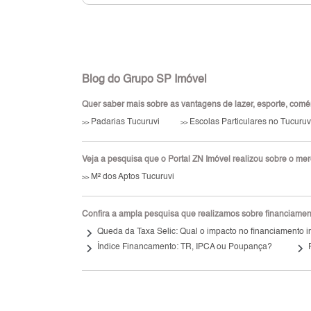
Blog do Grupo SP Imóvel
Quer saber mais sobre as vantagens de lazer, esporte, comérci
Padarias Tucuruvi
Escolas Particulares no Tucuruv
>>
>>
Veja a pesquisa que o Portal ZN Imóvel realizou sobre o merca
M² dos Aptos Tucuruvi
>>
Confira a ampla pesquisa que realizamos sobre financiamento
keyboard_arrow_right
Queda da Taxa Selic: Qual o impacto no financiamento i
keyboard_arrow_right
keyboard_arrow_right
Índice Financamento: TR, IPCA ou Poupança?