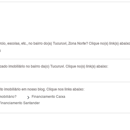
o, escolas, etc., no bairro do(a) Tucuruvi, Zona Norte? Clique no(s) link(s) abaixo
i
do imobiliário no bairro da(o) Tucuruvi. Clique no(s) link(s) abaixo:
 imobiliário em nosso blog. Clique nos links abaixo:
keyboard_arrow_right
mobiliário?
Financiamento Caixa
Financiamento Santander