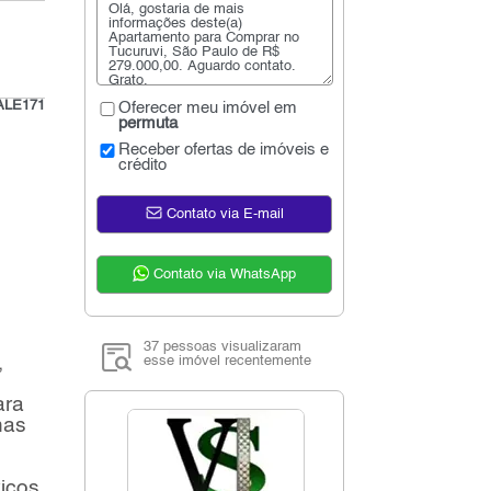
ALE171
Oferecer meu imóvel em
permuta
Receber ofertas de imóveis e
crédito
Contato via E-mail
Contato via WhatsApp
37 pessoas visualizaram
,
esse imóvel recentemente
ara
nas
iços