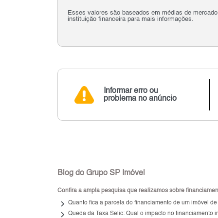
Esses valores são baseados em médias de mercado e 
instituição financeira para mais informações.
Informar erro ou
problema no anúncio
Blog do Grupo SP Imóvel
Confira a ampla pesquisa que realizamos sobre financiamento
keyboard_arrow_right
Quanto fica a parcela do financiamento de um imóvel de
keyboard_arrow_right
Queda da Taxa Selic: Qual o impacto no financiamento i