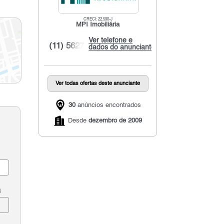
CRECI: 22.590-J
MPI Imobiliária
Ver telefone e
(11) 5627...
dados do anunciante
Ver todas ofertas deste anunciante
30
anúncios encontrados
Desde
dezembro de 2009
a