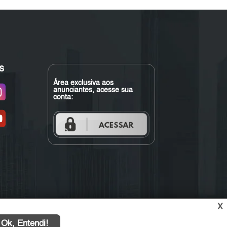
s
Área exclusiva aos
anunciantes, acesse sua
conta:
X
Ok, Entendi!