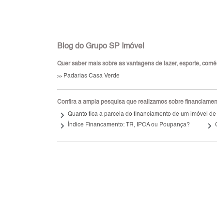
Blog do Grupo SP Imóvel
Quer saber mais sobre as vantagens de lazer, esporte, comérc
Padarias Casa Verde
>>
Confira a ampla pesquisa que realizamos sobre financiamento
keyboard_arrow_right
Quanto fica a parcela do financiamento de um imóvel de
keyboard_arrow_right
keyboard_arrow_right
Índice Financamento: TR, IPCA ou Poupança?