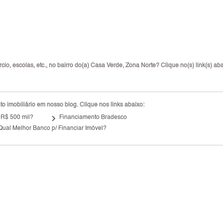
io, escolas, etc., no bairro do(a) Casa Verde, Zona Norte? Clique no(s) link(s) aba
 imobiliário em nosso blog. Clique nos links abaixo:
keyboard_arrow_right
 R$ 500 mil?
Financiamento Bradesco
Qual Melhor Banco p/ Financiar Imóvel?