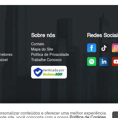
Sobre nós
Redes Sociai
Contato
Mapa do Site
rretores
Política de Privacidade
móvel
Trabalhe Conosco
Verificada por
ersonalizar conteúdos e oferecer uma melhor experiência.
ste site, você concorda com a nossa
Política de Cookies
.