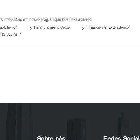
 imobiliário em nosso blog. Clique nos links abaixo:
keyboard_arrow_right
keyboard_arrow_right
mobiliário?
Financiamento Caixa
Financiamento Bradesco
 R$ 500 mil?
Sobre nós
Redes Sociai