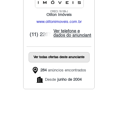
CRECI: 19.109-J
Oliton Imóveis
www.olitonimoveis.com.br
Ver telefone e
(11) 2267...
dados do anunciante
Ver todas ofertas deste anunciante
284
anúncios encontrados
Desde
junho de 2004