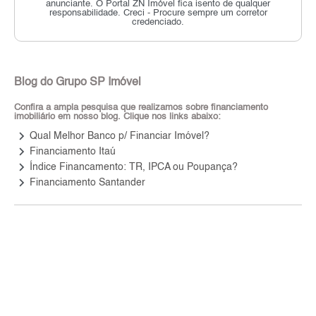
anunciante.
O Portal ZN Imóvel fica isento de qualquer
responsabilidade.
Creci - Procure sempre um corretor
credenciado.
Blog do Grupo SP Imóvel
Confira a ampla pesquisa que realizamos sobre financiamento
imobiliário em nosso blog. Clique nos links abaixo:
keyboard_arrow_right
Qual Melhor Banco p/ Financiar Imóvel?
keyboard_arrow_right
Financiamento Itaú
keyboard_arrow_right
Índice Financamento: TR, IPCA ou Poupança?
keyboard_arrow_right
Financiamento Santander