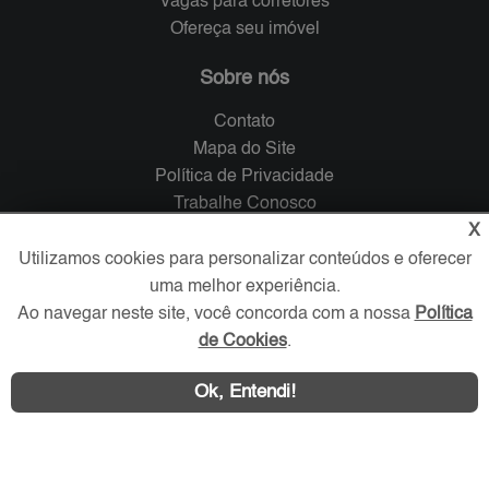
Vagas para corretores
Ofereça seu imóvel
Sobre nós
Contato
Mapa do Site
Política de Privacidade
Trabalhe Conosco
X
Verificada por
Utilizamos cookies para personalizar conteúdos e oferecer
uma melhor experiência.
Ao navegar neste site, você concorda com a nossa
Política
Redes Sociais
de Cookies
.
Ok, Entendi!