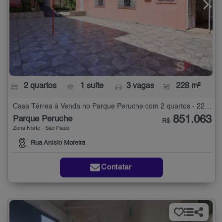
2 quartos
1 suíte
3 vagas
228 m²
Casa Térrea à Venda no Parque Peruche com 2 quartos - 228 m²
851.063
Parque Peruche
R$
Zona Norte - São Paulo
Rua Anísio Moreira
Contatar