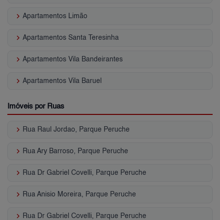
keyboard_arrow_right
Apartamentos Limão
keyboard_arrow_right
Apartamentos Santa Teresinha
keyboard_arrow_right
Apartamentos Vila Bandeirantes
keyboard_arrow_right
Apartamentos Vila Baruel
Imóveis por Ruas
keyboard_arrow_right
Rua Raul Jordao, Parque Peruche
keyboard_arrow_right
Rua Ary Barroso, Parque Peruche
keyboard_arrow_right
Rua Dr Gabriel Covelli, Parque Peruche
keyboard_arrow_right
Rua Anisio Moreira, Parque Peruche
keyboard_arrow_right
Rua Dr Gabriel Covelli, Parque Peruche