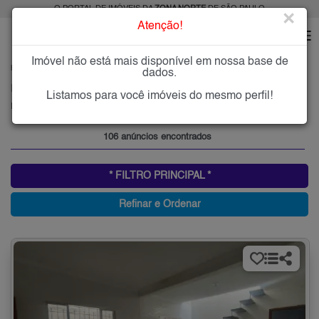
O PORTAL DE IMÓVEIS DA
ZONA NORTE
DE SÃO PAULO
×
Atenção!
Imóvel não está mais disponível em nossa base de
HOME
ZONA NORTE
COMPRAR
PARQUE PERUCHE
dados.
Imóveis à Venda no Parque Peruche, Zona Norte de São Paulo
Listamos para você imóveis do mesmo perfil!
Parque Peruche, Zona Norte
106 anúncios encontrados
* FILTRO PRINCIPAL *
Refinar e Ordenar