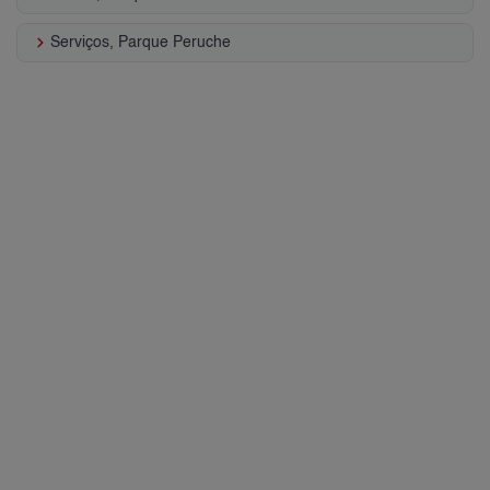
keyboard_arrow_right
Serviços, Parque Peruche