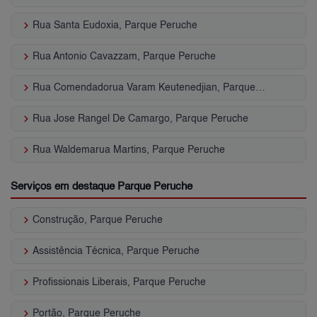
keyboard_arrow_right
Rua Santa Eudoxia, Parque Peruche
keyboard_arrow_right
Rua Antonio Cavazzam, Parque Peruche
keyboard_arrow_right
Rua Comendadorua Varam Keutenedjian, Parque Peruche
keyboard_arrow_right
Rua Jose Rangel De Camargo, Parque Peruche
keyboard_arrow_right
Rua Waldemarua Martins, Parque Peruche
Serviços em destaque Parque Peruche
keyboard_arrow_right
Construção, Parque Peruche
keyboard_arrow_right
Assistência Técnica, Parque Peruche
keyboard_arrow_right
Profissionais Liberais, Parque Peruche
keyboard_arrow_right
Portão, Parque Peruche