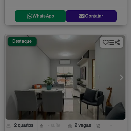
WhatsApp
Contatar
Destaque
2 quartos
- suíte
2 vagas
-