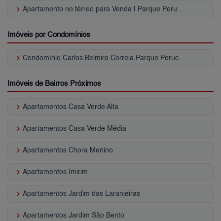
keyboard_arrow_right
Apartamento no térreo para Venda | Parque Peruche
Imóveis por Condomínios
keyboard_arrow_right
Condomínio Carlos Belmiro Correia Parque Peruche
Imóveis de Bairros Próximos
keyboard_arrow_right
Apartamentos Casa Verde Alta
keyboard_arrow_right
Apartamentos Casa Verde Média
keyboard_arrow_right
Apartamentos Chora Menino
keyboard_arrow_right
Apartamentos Imirim
keyboard_arrow_right
Apartamentos Jardim das Laranjeiras
keyboard_arrow_right
Apartamentos Jardim São Bento