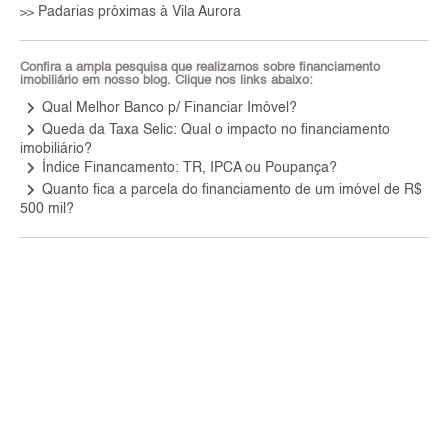
Padarias próximas à Vila Aurora
>>
Confira a ampla pesquisa que realizamos sobre financiamento
imobiliário em nosso blog. Clique nos links abaixo:
keyboard_arrow_right
Qual Melhor Banco p/ Financiar Imóvel?
keyboard_arrow_right
Queda da Taxa Selic: Qual o impacto no financiamento
imobiliário?
keyboard_arrow_right
Índice Financamento: TR, IPCA ou Poupança?
keyboard_arrow_right
Quanto fica a parcela do financiamento de um imóvel de R$
500 mil?