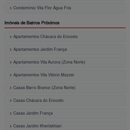
keyboard_arrow_right
Condomínio Vila Flor Água Fria
Imóveis de Bairros Próximos
keyboard_arrow_right
Apartamentos Chácara do Encosto
keyboard_arrow_right
Apartamentos Jardim França
keyboard_arrow_right
Apartamentos Vila Aurora (Zona Norte)
keyboard_arrow_right
Apartamentos Vila Vitório Mazzei
keyboard_arrow_right
Casas Barro Branco (Zona Norte)
keyboard_arrow_right
Casas Chácara do Encosto
keyboard_arrow_right
Casas Jardim França
keyboard_arrow_right
Casas Jardim Kherlakhian