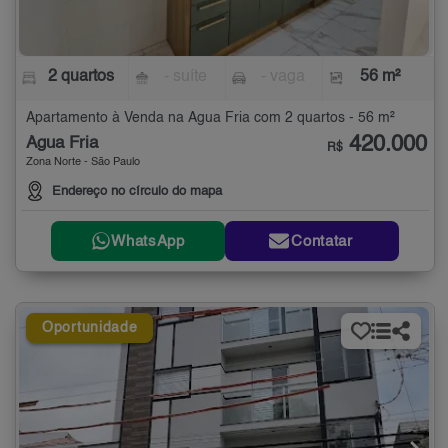
2 quartos
- suíte
- vaga
56 m²
Apartamento à Venda na Água Fria com 2 quartos - 56 m²
420.000
Água Fria
R$
Zona Norte - São Paulo
Endereço no círculo do mapa
WhatsApp
Contatar
Oportunidade