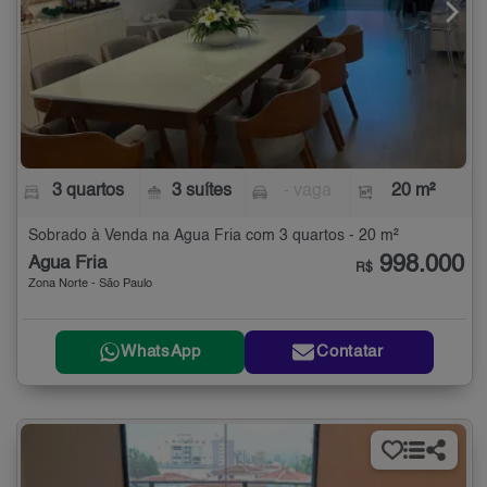
3 quartos
3 suítes
- vaga
20 m²
Sobrado à Venda na Água Fria com 3 quartos - 20 m²
998.000
Água Fria
R$
Zona Norte - São Paulo
WhatsApp
Contatar