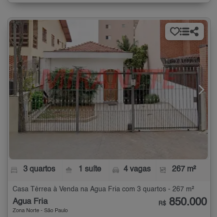
3 quartos
1 suíte
4 vagas
267 m²
Casa Térrea à Venda na Água Fria com 3 quartos - 267 m²
850.000
Água Fria
R$
Zona Norte - São Paulo