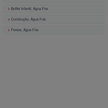
keyboard_arrow_right
Buffet Infantil, Água Fria
keyboard_arrow_right
Construção, Água Fria
keyboard_arrow_right
Festas, Água Fria