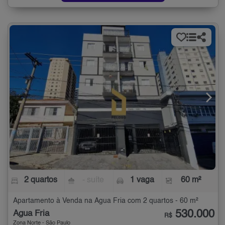
2 quartos
- suíte
1 vaga
60 m²
Apartamento à Venda na Água Fria com 2 quartos - 60 m²
530.000
Água Fria
R$
Zona Norte - São Paulo