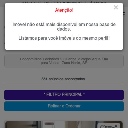
O PORTAL DE IMÓVEIS DA
ZONA NORTE
DE SÃO PAULO
×
Atenção!
Imóvel não está mais disponível em nossa base de
HOME
ZONA NORTE
COMPRAR
ÁGUA FRIA
dados.
Imóveis à Venda na Água Fria, Zona Norte de São Paulo
Listamos para você imóveis do mesmo perfil!
Água Fria, Zona Norte
Casas 2 Quartos na Água Fria para Venda, Zona Norte,
SP
581 anúncios encontrados
* FILTRO PRINCIPAL *
Refinar e Ordenar