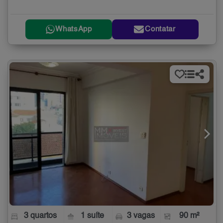
WhatsApp
Contatar
3 quartos
1 suíte
3 vagas
90 m²