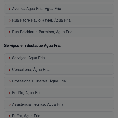
keyboard_arrow_right
Avenida Agua Fria, Água Fria
keyboard_arrow_right
Rua Padre Paulo Ravier, Água Fria
keyboard_arrow_right
Rua Belchiorua Barreiros, Água Fria
Serviços em destaque Água Fria
keyboard_arrow_right
Serviços, Água Fria
keyboard_arrow_right
Consultoria, Água Fria
keyboard_arrow_right
Profissionais Liberais, Água Fria
keyboard_arrow_right
Portão, Água Fria
keyboard_arrow_right
Assistência Técnica, Água Fria
keyboard_arrow_right
Buffet, Água Fria