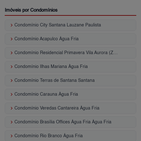
Imóveis por Condomínios
keyboard_arrow_right
Condomínio City Santana Lauzane Paulista
keyboard_arrow_right
Condomínio Acapulco Água Fria
keyboard_arrow_right
Condomínio Residencial Primavera Vila Aurora (Zona Norte)
keyboard_arrow_right
Condomínio Ilhas Mariana Água Fria
keyboard_arrow_right
Condomínio Terras de Santana Santana
keyboard_arrow_right
Condomínio Carauna Água Fria
keyboard_arrow_right
Condomínio Veredas Cantareira Água Fria
keyboard_arrow_right
Condomínio Brasília Offices Água Fria Água Fria
keyboard_arrow_right
Condomínio Rio Branco Água Fria