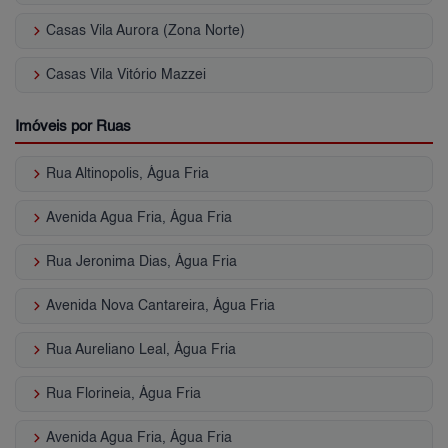
keyboard_arrow_right
Casas Vila Aurora (Zona Norte)
keyboard_arrow_right
Casas Vila Vitório Mazzei
Imóveis por Ruas
keyboard_arrow_right
Rua Altinopolis, Água Fria
keyboard_arrow_right
Avenida Agua Fria, Água Fria
keyboard_arrow_right
Rua Jeronima Dias, Água Fria
keyboard_arrow_right
Avenida Nova Cantareira, Água Fria
keyboard_arrow_right
Rua Aureliano Leal, Água Fria
keyboard_arrow_right
Rua Florineia, Água Fria
keyboard_arrow_right
Avenida Agua Fria, Água Fria