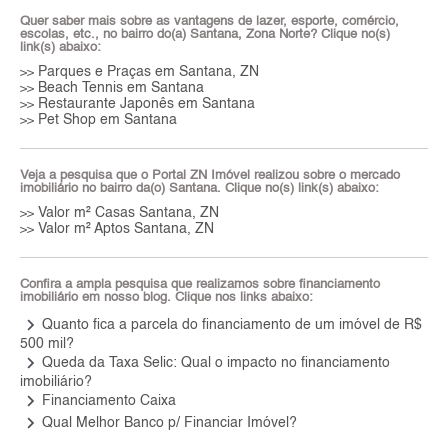
Quer saber mais sobre as vantagens de lazer, esporte, comércio,
escolas, etc., no bairro do(a) Santana, Zona Norte? Clique no(s)
link(s) abaixo:
Parques e Praças em Santana, ZN
>>
Beach Tennis em Santana
>>
Restaurante Japonês em Santana
>>
Pet Shop em Santana
>>
Veja a pesquisa que o Portal ZN Imóvel realizou sobre o mercado
imobiliário no bairro da(o) Santana. Clique no(s) link(s) abaixo:
Valor m² Casas Santana, ZN
>>
Valor m² Aptos Santana, ZN
>>
Confira a ampla pesquisa que realizamos sobre financiamento
imobiliário em nosso blog. Clique nos links abaixo:
keyboard_arrow_right
Quanto fica a parcela do financiamento de um imóvel de R$
500 mil?
keyboard_arrow_right
Queda da Taxa Selic: Qual o impacto no financiamento
imobiliário?
keyboard_arrow_right
Financiamento Caixa
keyboard_arrow_right
Qual Melhor Banco p/ Financiar Imóvel?