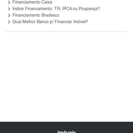
keyboard_arrow_right
Financiamento Caixa
keyboard_arrow_right
Índice Financamento: TR, IPCA ou Poupança?
keyboard_arrow_right
Financiamento Bradesco
keyboard_arrow_right
Qual Melhor Banco p/ Financiar Imóvel?