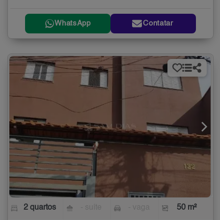
WhatsApp
Contatar
2 quartos
- suíte
- vaga
50 m²