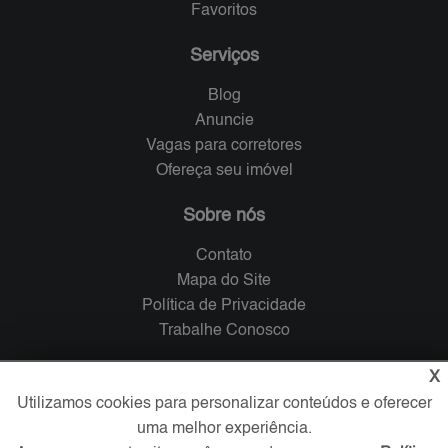
Favoritos
Serviços
Blog
Anuncie
Vagas para corretores
Ofereça seu imóvel
Sobre nós
Contato
Mapa do Site
Política de Privacidade
Trabalhe Conosco
Verificada por
X
Utilizamos cookies para personalizar conteúdos e oferecer
uma melhor experiência.
Redes Sociais