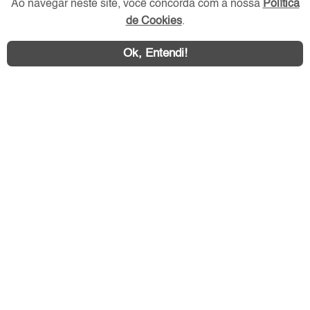
Ao navegar neste site, você concorda com a nossa
Política
de Cookies
.
Ok, Entendi!
Área exclusiva aos anunciantes,
acesse sua conta: