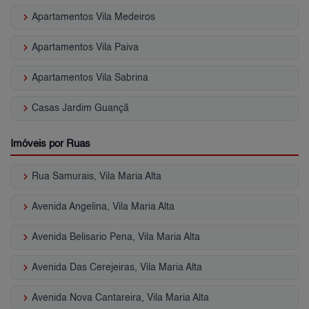
keyboard_arrow_right
Apartamentos Vila Medeiros
keyboard_arrow_right
Apartamentos Vila Paiva
keyboard_arrow_right
Apartamentos Vila Sabrina
keyboard_arrow_right
Casas Jardim Guançã
Imóveis por Ruas
keyboard_arrow_right
Rua Samurais, Vila Maria Alta
keyboard_arrow_right
Avenida Angelina, Vila Maria Alta
keyboard_arrow_right
Avenida Belisario Pena, Vila Maria Alta
keyboard_arrow_right
Avenida Das Cerejeiras, Vila Maria Alta
keyboard_arrow_right
Avenida Nova Cantareira, Vila Maria Alta