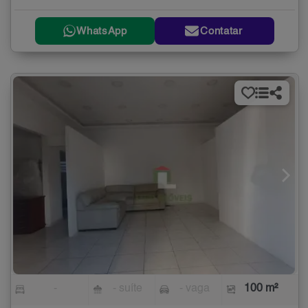
WhatsApp
Contatar
-
- suíte
- vaga
100 m²