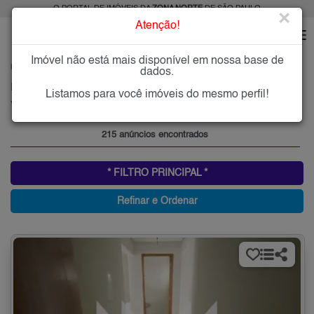
O PORTAL DE IMÓVEIS DA
ZONA NORTE
DE SÃO PAULO
×
Atenção!
Imóvel não está mais disponível em nossa base de
HOME
ZONA NORTE
ALUGAR
VILA MARIA ALTA
dados.
Imóveis para Alugar na Vila Maria Alta, Zona Norte de São Paulo, SP
Listamos para você imóveis do mesmo perfil!
Vila Maria Alta, Zona Norte
215 anúncios encontrados
* FILTRO PRINCIPAL *
Refinar e Ordenar