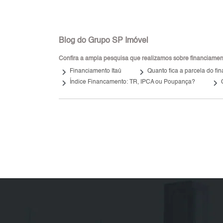
Blog do Grupo SP Imóvel
Confira a ampla pesquisa que realizamos sobre financiamento
keyboard_arrow_right
keyboard_arrow_right
Financiamento Itaú
Quanto fica a parcela do f
keyboard_arrow_right
keyboard_arrow_right
Índice Financamento: TR, IPCA ou Poupança?