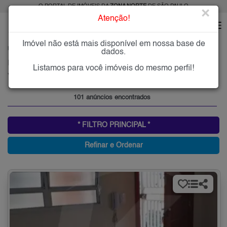
O PORTAL DE IMÓVEIS DA
ZONA NORTE
DE SÃO PAULO
×
Atenção!
Imóvel não está mais disponível em nossa base de
HOME
ZONA NORTE
ALUGAR
VILA ISOLINA MAZZEI
dados.
Imóveis para Alugar na Vila Isolina Mazzei, Zona Norte de São Paulo, SP
Listamos para você imóveis do mesmo perfil!
Vila Isolina Mazzei, Zona Norte
101 anúncios encontrados
* FILTRO PRINCIPAL *
Refinar e Ordenar