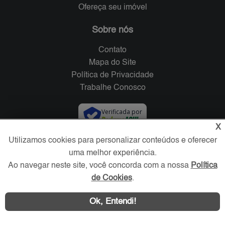
Ofereça seu imóvel
Sobre nós
Contato
Mapa do Site
Política de Privacidade
Trabalhe Conosco
Verificada por
X
Utilizamos cookies para personalizar conteúdos e oferecer
Redes Sociais
uma melhor experiência.
Ao navegar neste site, você concorda com a nossa
Política
de Cookies
.
Ok, Entendi!