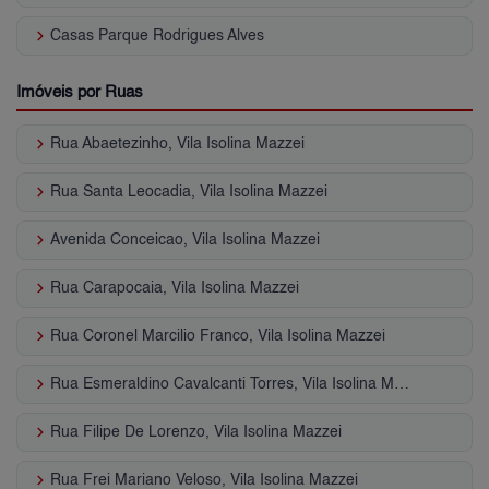
keyboard_arrow_right
Casas Parque Rodrigues Alves
Imóveis por Ruas
keyboard_arrow_right
Rua Abaetezinho, Vila Isolina Mazzei
keyboard_arrow_right
Rua Santa Leocadia, Vila Isolina Mazzei
keyboard_arrow_right
Avenida Conceicao, Vila Isolina Mazzei
keyboard_arrow_right
Rua Carapocaia, Vila Isolina Mazzei
keyboard_arrow_right
Rua Coronel Marcilio Franco, Vila Isolina Mazzei
keyboard_arrow_right
Rua Esmeraldino Cavalcanti Torres, Vila Isolina Mazzei
keyboard_arrow_right
Rua Filipe De Lorenzo, Vila Isolina Mazzei
keyboard_arrow_right
Rua Frei Mariano Veloso, Vila Isolina Mazzei