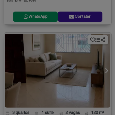
Zona Norte - São Paulo
WhatsApp
Contatar
3 quartos
1 suíte
2 vagas
120 m²