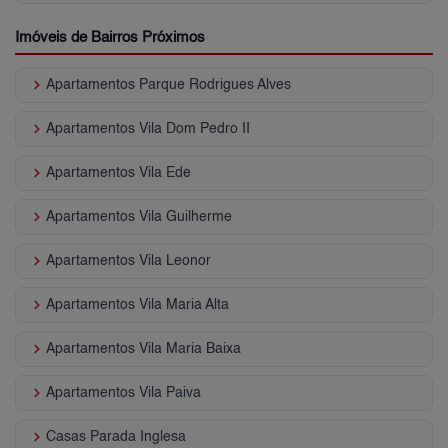
Imóveis de Bairros Próximos
keyboard_arrow_right
Apartamentos Parque Rodrigues Alves
keyboard_arrow_right
Apartamentos Vila Dom Pedro II
keyboard_arrow_right
Apartamentos Vila Ede
keyboard_arrow_right
Apartamentos Vila Guilherme
keyboard_arrow_right
Apartamentos Vila Leonor
keyboard_arrow_right
Apartamentos Vila Maria Alta
keyboard_arrow_right
Apartamentos Vila Maria Baixa
keyboard_arrow_right
Apartamentos Vila Paiva
keyboard_arrow_right
Casas Parada Inglesa