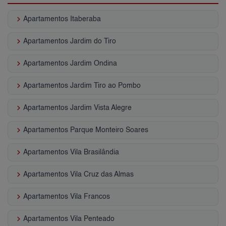
keyboard_arrow_right
Apartamentos Itaberaba
keyboard_arrow_right
Apartamentos Jardim do Tiro
keyboard_arrow_right
Apartamentos Jardim Ondina
keyboard_arrow_right
Apartamentos Jardim Tiro ao Pombo
keyboard_arrow_right
Apartamentos Jardim Vista Alegre
keyboard_arrow_right
Apartamentos Parque Monteiro Soares
keyboard_arrow_right
Apartamentos Vila Brasilândia
keyboard_arrow_right
Apartamentos Vila Cruz das Almas
keyboard_arrow_right
Apartamentos Vila Francos
keyboard_arrow_right
Apartamentos Vila Penteado