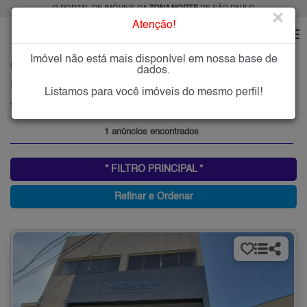
O PORTAL DE IMÓVEIS DA
ZONA NORTE
DE SÃO PAULO
×
Atenção!
Imóvel não está mais disponível em nossa base de
HOME
ZONA NORTE
ALUGAR
JARDIM MARACANÃ
dados.
Imóveis para Alugar no Jardim Maracanã, Zona Norte de São Paulo, SP
Listamos para você imóveis do mesmo perfil!
Jardim Maracanã, Zona Norte
1 anúncios encontrados
* FILTRO PRINCIPAL *
Refinar e Ordenar