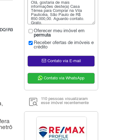
e#DQ1R3
Oferecer meu imóvel em
permuta
Receber ofertas de imóveis e
crédito
Contato via E-mail
Contato via WhatsApp
110 pessoas visualizaram
a,
esse imóvel recentemente
fera
metrô