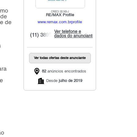
ximo
CRECI: 33.743-J
RE/MAX Profile
 de
de de
www.remax.com.brprofile
Ver telefone e
(11) 3895...
dados do anunciante
a
Ver todas ofertas deste anunciante
ara
82
anúncios encontrados
de
Desde
julho de 2019
ão