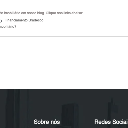
 imobiliário em nosso blog. Clique nos links abaixo:
ard_arrow_right
Financiamento Bradesco
mobiliário?
Sobre nós
Redes Sociai