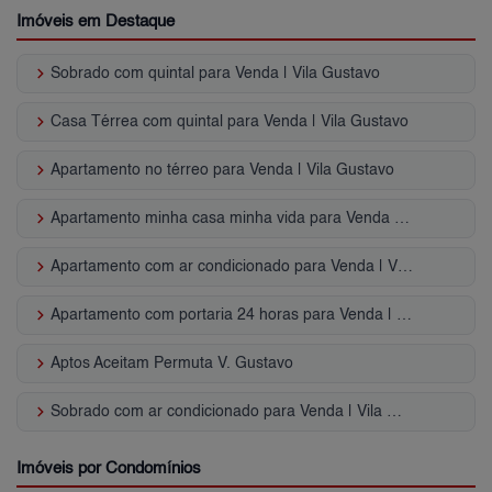
Imóveis em Destaque
keyboard_arrow_right
Sobrado com quintal para Venda | Vila Gustavo
keyboard_arrow_right
Casa Térrea com quintal para Venda | Vila Gustavo
keyboard_arrow_right
Apartamento no térreo para Venda | Vila Gustavo
keyboard_arrow_right
Apartamento minha casa minha vida para Venda | Vila Gustavo
keyboard_arrow_right
Apartamento com ar condicionado para Venda | Vila Gustavo
keyboard_arrow_right
Apartamento com portaria 24 horas para Venda | Vila Gustavo
keyboard_arrow_right
Aptos Aceitam Permuta V. Gustavo
keyboard_arrow_right
Sobrado com ar condicionado para Venda | Vila Gustavo
Imóveis por Condomínios