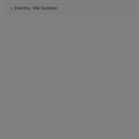
keyboard_arrow_right
Eventos, Vila Gustavo