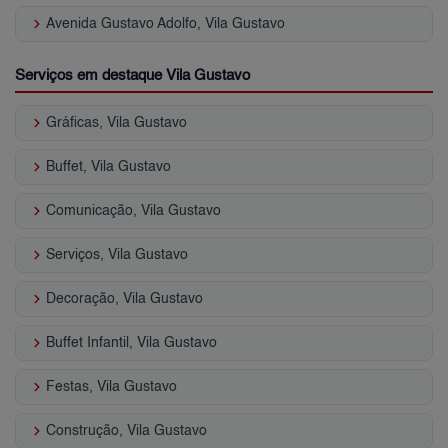
keyboard_arrow_right
Avenida Gustavo Adolfo, Vila Gustavo
Serviços em destaque Vila Gustavo
keyboard_arrow_right
Gráficas, Vila Gustavo
keyboard_arrow_right
Buffet, Vila Gustavo
keyboard_arrow_right
Comunicação, Vila Gustavo
keyboard_arrow_right
Serviços, Vila Gustavo
keyboard_arrow_right
Decoração, Vila Gustavo
keyboard_arrow_right
Buffet Infantil, Vila Gustavo
keyboard_arrow_right
Festas, Vila Gustavo
keyboard_arrow_right
Construção, Vila Gustavo