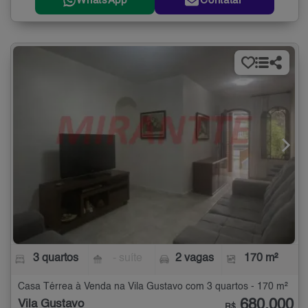
WhatsApp
Contatar
3 quartos
- suíte
2 vagas
170 m²
Casa Térrea à Venda na Vila Gustavo com 3 quartos - 170 m²
680.000
Vila Gustavo
R$