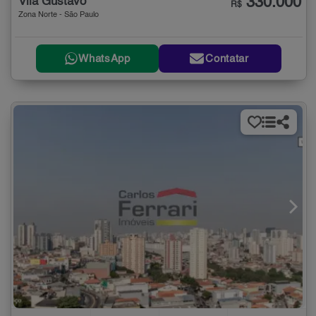
330.000
Vila Gustavo
R$
Zona Norte - São Paulo
WhatsApp
Contatar