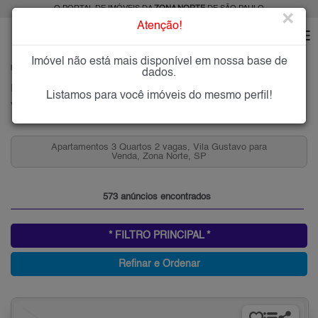
O PORTAL DE IMÓVEIS DA
ZONA NORTE
DE SÃO PAULO
×
Atenção!
Imóvel não está mais disponível em nossa base de
HOME
ZONA NORTE
COMPRAR
VILA GUSTAVO
dados.
Imóveis à Venda na Vila Gustavo, Zona Norte de São Paulo
Listamos para você imóveis do mesmo perfil!
Vila Gustavo, Zona Norte
Apartamentos 3 Quartos 2 vagas, Vila Gustavo para
Venda, Zona Norte, SP
573 anúncios encontrados
* FILTRO PRINCIPAL *
Refinar e Ordenar