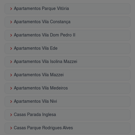
keyboard_arrow_right
Apartamentos Parque Vitória
keyboard_arrow_right
Apartamentos Vila Constança
keyboard_arrow_right
Apartamentos Vila Dom Pedro II
keyboard_arrow_right
Apartamentos Vila Ede
keyboard_arrow_right
Apartamentos Vila Isolina Mazzei
keyboard_arrow_right
Apartamentos Vila Mazzei
keyboard_arrow_right
Apartamentos Vila Medeiros
keyboard_arrow_right
Apartamentos Vila Nivi
keyboard_arrow_right
Casas Parada Inglesa
keyboard_arrow_right
Casas Parque Rodrigues Alves