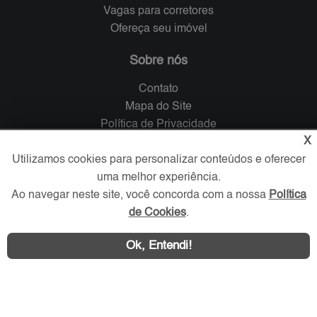
Vagas para corretores
Ofereça seu imóvel
Sobre nós
Contato
Mapa do Site
Política de Privacidade
X
Trabalhe Conosco
Utilizamos cookies para personalizar conteúdos e oferecer
Verificada por
uma melhor experiência.
Ao navegar neste site, você concorda com a nossa
Política
de Cookies
.
Redes Sociais
Ok, Entendi!