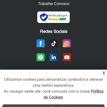
Trabalhe Conosco
Verificada por
Redes Sociais
X
Utilizamos cookies para personalizar conteúdos e oferecer
Área exclusiva aos anunciantes,
acesse sua conta:
uma melhor experiência.
Ao navegar neste site, você concorda com a nossa
Política
de Cookies
.