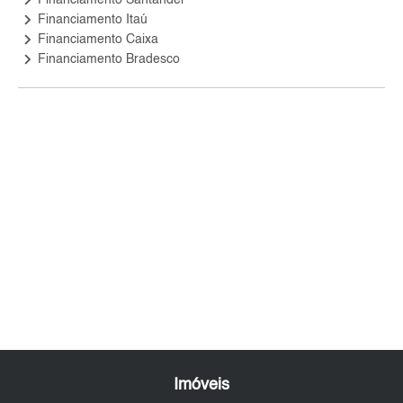
Financiamento Santander
keyboard_arrow_right
Financiamento Itaú
keyboard_arrow_right
Financiamento Caixa
keyboard_arrow_right
Financiamento Bradesco
Imóveis