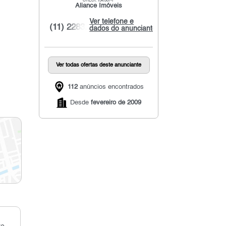
CRECI: 134.087-F
Aliance Imóveis
Ver telefone e
(11) 2283...
dados do anunciante
Ver todas ofertas deste anunciante
112
anúncios encontrados
Desde
fevereiro de 2009