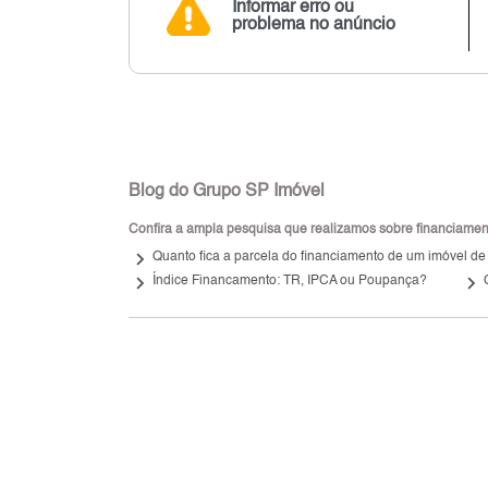
Informar erro ou
problema no anúncio
Blog do Grupo SP Imóvel
Confira a ampla pesquisa que realizamos sobre financiamento
keyboard_arrow_right
Quanto fica a parcela do financiamento de um imóvel de
keyboard_arrow_right
keyboard_arrow_right
Índice Financamento: TR, IPCA ou Poupança?