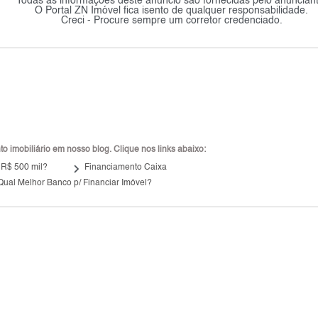
Todas as informações deste anúncio são fornecidas pelo anunciant
O Portal ZN Imóvel fica isento de qualquer responsabilidade.
Creci - Procure sempre um corretor credenciado.
 imobiliário em nosso blog. Clique nos links abaixo:
keyboard_arrow_right
 R$ 500 mil?
Financiamento Caixa
Qual Melhor Banco p/ Financiar Imóvel?