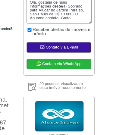
vander8
Receber ofertas de imóveis e
crédito
Contato via E-mail
Contato via WhatsApp
20 pessoas visualizaram
esse imóvel recentemente
ha.
met
a
387
de