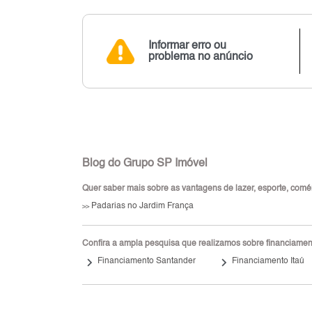
Informar erro ou
problema no anúncio
Blog do Grupo SP Imóvel
Quer saber mais sobre as vantagens de lazer, esporte, comérc
Padarias no Jardim França
>>
Confira a ampla pesquisa que realizamos sobre financiamento
keyboard_arrow_right
keyboard_arrow_right
Financiamento Santander
Financiamento Itaú