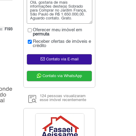
go:
FI93
Oferecer meu imóvel em
permuta
Receber ofertas de imóveis e
crédito
Contato via E-mail
Contato via WhatsApp
 onde
ado
124 pessoas visualizaram
al
esse imóvel recentemente