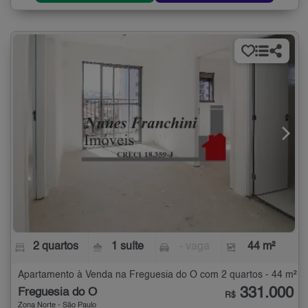
2 quartos
1 suíte
- vaga
44 m²
Apartamento à Venda na Freguesia do Ó com 2 quartos - 44 m²
331.000
Freguesia do Ó
R$
Zona Norte - São Paulo