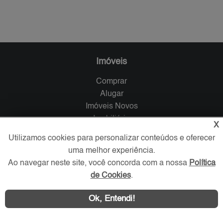
Imóveis
Comprar
Alugar
Imóveis Novos
Imobiliária
X
O que procura?
Utilizamos cookies para personalizar conteúdos e oferecer
Favoritos
uma melhor experiência.
Ao navegar neste site, você concorda com a nossa
Política
Serviços
de Cookies
.
Blog
Ok, Entendi!
Anuncie
Vagas para corretores