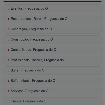
keyboard_arrow_right
Eventos, Freguesia do Ó
keyboard_arrow_right
Restaurantes - Bares, Freguesia do Ó
keyboard_arrow_right
Decoração, Freguesia do Ó
keyboard_arrow_right
Construção, Freguesia do Ó
keyboard_arrow_right
Contabilidade, Freguesia do Ó
keyboard_arrow_right
Profissionais Liberais, Freguesia do Ó
keyboard_arrow_right
Buffet, Freguesia do Ó
keyboard_arrow_right
Buffet Infantil, Freguesia do Ó
keyboard_arrow_right
Serviços, Freguesia do Ó
keyboard_arrow_right
Cursos, Freguesia do Ó