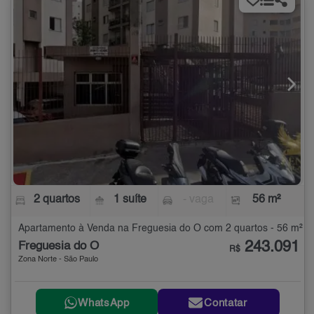
2 quartos
1 suíte
- vaga
56 m²
Apartamento à Venda na Freguesia do Ó com 2 quartos - 56 m²
243.091
Freguesia do Ó
R$
Zona Norte - São Paulo
WhatsApp
Contatar