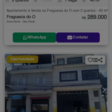
2 quartos
- suíte
1 vaga
40 m²
Apartamento à Venda na Freguesia do Ó com 2 quartos - 40 m²
289.000
Freguesia do Ó
R$
Zona Norte - São Paulo
WhatsApp
Contatar
Oportunidade