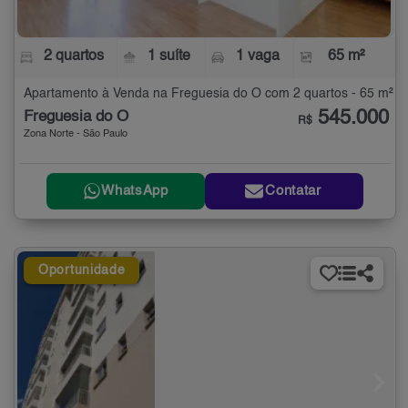
2 quartos
1 suíte
1 vaga
65 m²
Apartamento à Venda na Freguesia do Ó com 2 quartos - 65 m²
545.000
Freguesia do Ó
R$
Zona Norte - São Paulo
WhatsApp
Contatar
Oportunidade