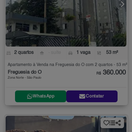
2 quartos
- suíte
1 vaga
53 m²
Apartamento à Venda na Freguesia do Ó com 2 quartos - 53 m²
360.000
Freguesia do Ó
R$
Zona Norte - São Paulo
WhatsApp
Contatar