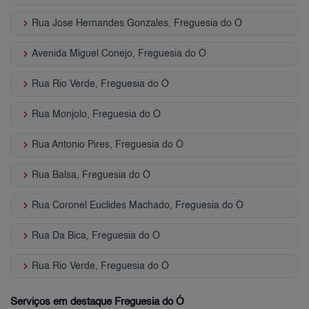
keyboard_arrow_right
Rua Jose Hernandes Gonzales, Freguesia do Ó
keyboard_arrow_right
Avenida Miguel Conejo, Freguesia do Ó
keyboard_arrow_right
Rua Rio Verde, Freguesia do Ó
keyboard_arrow_right
Rua Monjolo, Freguesia do Ó
keyboard_arrow_right
Rua Antonio Pires, Freguesia do Ó
keyboard_arrow_right
Rua Balsa, Freguesia do Ó
keyboard_arrow_right
Rua Coronel Euclides Machado, Freguesia do Ó
keyboard_arrow_right
Rua Da Bica, Freguesia do Ó
keyboard_arrow_right
Rua Rio Verde, Freguesia do Ó
Serviços em destaque Freguesia do Ó