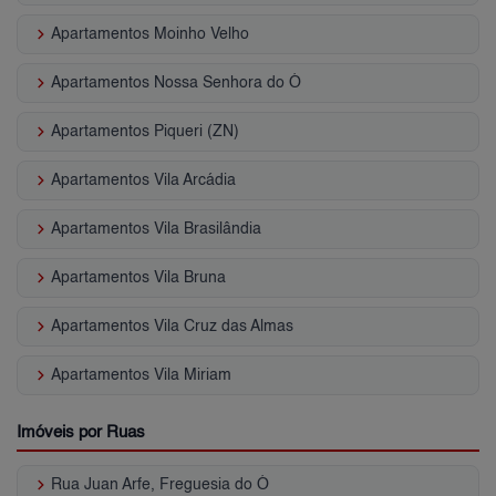
keyboard_arrow_right
Apartamentos Moinho Velho
keyboard_arrow_right
Apartamentos Nossa Senhora do Ó
keyboard_arrow_right
Apartamentos Piqueri (ZN)
keyboard_arrow_right
Apartamentos Vila Arcádia
keyboard_arrow_right
Apartamentos Vila Brasilândia
keyboard_arrow_right
Apartamentos Vila Bruna
keyboard_arrow_right
Apartamentos Vila Cruz das Almas
keyboard_arrow_right
Apartamentos Vila Miriam
Imóveis por Ruas
keyboard_arrow_right
Rua Juan Arfe, Freguesia do Ó