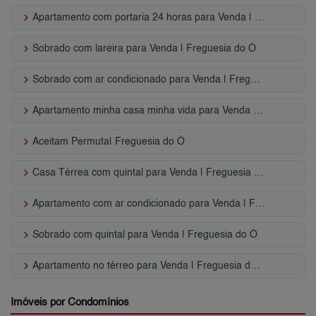
keyboard_arrow_right
Apartamento com portaria 24 horas para Venda | Freguesia do Ó
keyboard_arrow_right
Sobrado com lareira para Venda | Freguesia do Ó
keyboard_arrow_right
Sobrado com ar condicionado para Venda | Freguesia do Ó
keyboard_arrow_right
Apartamento minha casa minha vida para Venda | Freguesia do Ó
keyboard_arrow_right
Aceitam Permuta| Freguesia do Ó
keyboard_arrow_right
Casa Térrea com quintal para Venda | Freguesia do Ó
keyboard_arrow_right
Apartamento com ar condicionado para Venda | Freguesia do Ó
keyboard_arrow_right
Sobrado com quintal para Venda | Freguesia do Ó
keyboard_arrow_right
Apartamento no térreo para Venda | Freguesia do Ó
Imóveis por Condomínios