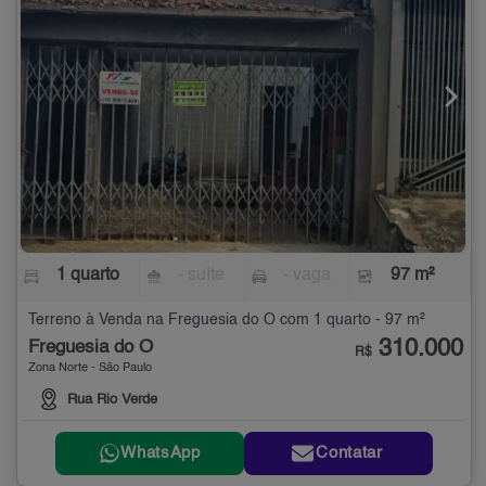
1 quarto
- suíte
- vaga
97 m²
Terreno à Venda na Freguesia do Ó com 1 quarto - 97 m²
310.000
Freguesia do Ó
R$
Zona Norte - São Paulo
Rua Rio Verde
WhatsApp
Contatar