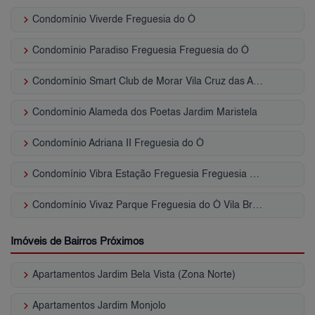
keyboard_arrow_right
Condomínio Viverde Freguesia do Ó
keyboard_arrow_right
Condomínio Paradiso Freguesia Freguesia do Ó
keyboard_arrow_right
Condomínio Smart Club de Morar Vila Cruz das Almas
keyboard_arrow_right
Condomínio Alameda dos Poetas Jardim Maristela
keyboard_arrow_right
Condomínio Adriana II Freguesia do Ó
keyboard_arrow_right
Condomínio Vibra Estação Freguesia Freguesia do Ó
keyboard_arrow_right
Condomínio Vivaz Parque Freguesia do Ó Vila Bruna
Imóveis de Bairros Próximos
keyboard_arrow_right
Apartamentos Jardim Bela Vista (Zona Norte)
keyboard_arrow_right
Apartamentos Jardim Monjolo