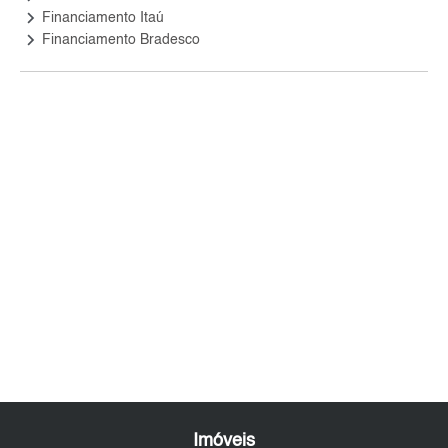
keyboard_arrow_right
Financiamento Itaú
keyboard_arrow_right
Financiamento Bradesco
Imóveis