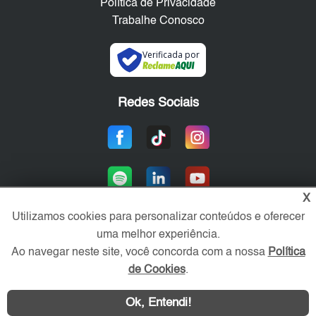
Política de Privacidade
Trabalhe Conosco
Verificada por
Redes Sociais
X
Utilizamos cookies para personalizar conteúdos e oferecer
uma melhor experiência.
Área exclusiva aos anunciantes,
Ao navegar neste site, você concorda com a nossa
Política
acesse sua conta:
de Cookies
.
Ok, Entendi!
WhatsApp
Contatar