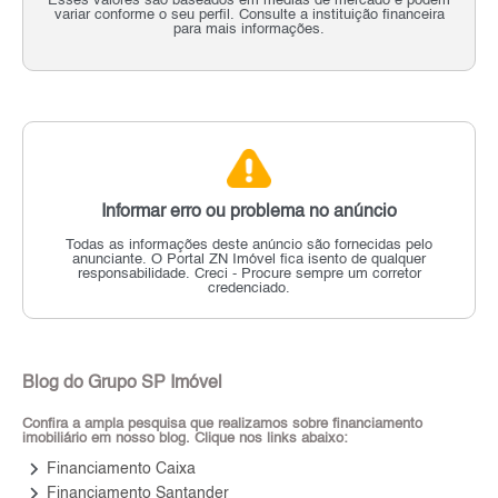
Esses valores são baseados em médias de mercado e podem
variar conforme o seu perfil. Consulte a instituição financeira
para mais informações.
Informar erro ou problema no anúncio
Todas as informações deste anúncio são fornecidas pelo
anunciante.
O Portal ZN Imóvel fica isento de qualquer
responsabilidade.
Creci - Procure sempre um corretor
credenciado.
Blog do Grupo SP Imóvel
Confira a ampla pesquisa que realizamos sobre financiamento
imobiliário em nosso blog. Clique nos links abaixo:
keyboard_arrow_right
Financiamento Caixa
keyboard_arrow_right
Financiamento Santander