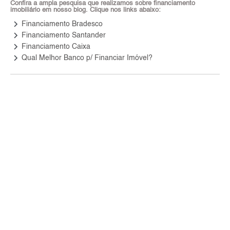
Confira a ampla pesquisa que realizamos sobre financiamento
imobiliário em nosso blog. Clique nos links abaixo:
keyboard_arrow_right
Financiamento Bradesco
keyboard_arrow_right
Financiamento Santander
keyboard_arrow_right
Financiamento Caixa
keyboard_arrow_right
Qual Melhor Banco p/ Financiar Imóvel?