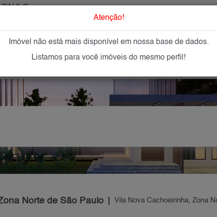
 PAULO
O que Procur
Atenção!
Imóvel não está mais disponível em nossa base de dados.
GAR
IMÓVEIS NOVOS
IMOBILIÁRIAS
OFEREÇA
Listamos para você imóveis do mesmo perfil!
 Zona Norte de São Paulo
Vila Nova Cachoeirinha, Zona N