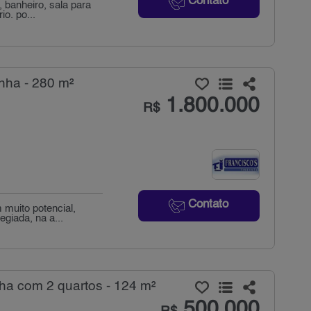
Contato
 banheiro, sala para
o. po...
nha - 280 m²
1.800.000
R$
Contato
muito potencial,
giada, na a...
ha com 2 quartos - 124 m²
500.000