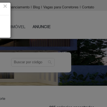
×
a?
|
Financiamento
|
Blog
|
Vagas para Corretores
|
Contato
 SEU IMÓVEL
ANUNCIE
search
orte