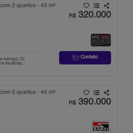
com 2 quartos - 45 m²
320.000
R$
Contato
e serviço, 01
a localizaç...
com 2 quartos - 45 m²
390.000
R$