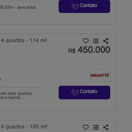
Contato
0,87m - área total:
4 quartos - 114 m²
450.000
R$
²
Contato
com dois quartos,
ha e banhe...
4 quartos - 195 m²