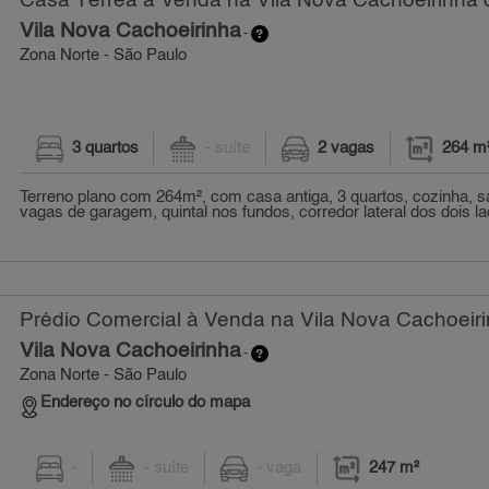
Casa Térrea à Venda na Vila Nova Cachoeirinha 
Vila Nova Cachoeirinha
-
Zona Norte - São Paulo
3 quartos
- suíte
2 vagas
264 m
Terreno plano com 264m², com casa antiga, 3 quartos, cozinha, sa
vagas de garagem, quintal nos fundos, corredor lateral dos dois la
Prédio Comercial à Venda na Vila Nova Cachoeiri
Vila Nova Cachoeirinha
-
Zona Norte - São Paulo
Endereço no círculo do mapa
-
- suíte
- vaga
247 m²