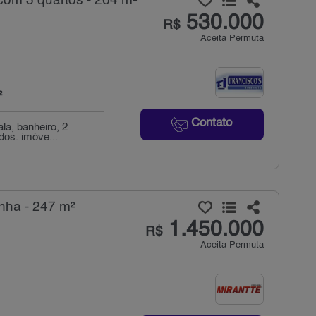
com 3 quartos - 264 m²
530.000
R$
Aceita Permuta
²
Contato
la, banheiro, 2
dos. imóve...
nha - 247 m²
1.450.000
R$
Aceita Permuta