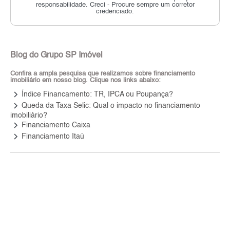
responsabilidade.
Creci - Procure sempre um corretor
credenciado.
Blog do Grupo SP Imóvel
Confira a ampla pesquisa que realizamos sobre financiamento
imobiliário em nosso blog. Clique nos links abaixo:
keyboard_arrow_right
Índice Financamento: TR, IPCA ou Poupança?
keyboard_arrow_right
Queda da Taxa Selic: Qual o impacto no financiamento
imobiliário?
keyboard_arrow_right
Financiamento Caixa
keyboard_arrow_right
Financiamento Itaú