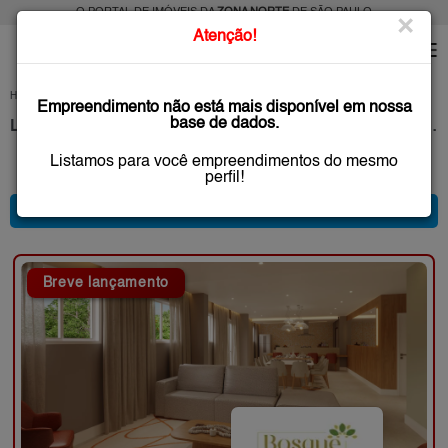
O PORTAL DE IMÓVEIS DA
ZONA NORTE
DE SÃO PAULO
×
Atenção!
HOME
LANÇAMENTOS
SÃO PAULO
Empreendimento não está mais disponível em nossa
base de dados.
Lançamentos de Apartamentos na Planta, São Paulo, Zona Norte, SP
Listamos para você empreendimentos do mesmo
33 anúncio(s) encontrado(s)
perfil!
* FILTRO PRINCIPAL *
Breve lançamento