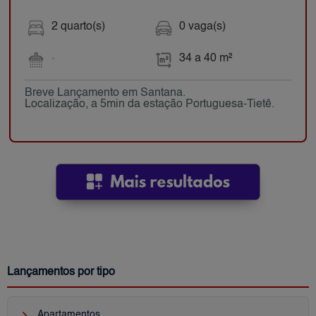
2 quarto(s)
0 vaga(s)
-
34 a 40 m²
Breve Lançamento em Santana.
Localização, a 5min da estação Portuguesa-Tietê.
Lançamentos por tipo
keyboard_arrow_right
Apartamentos