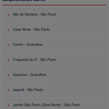
keyboard_arrow_right
Alto de Santana - São Paulo
keyboard_arrow_right
Casa Verde - São Paulo
keyboard_arrow_right
Centro - Guarulhos
keyboard_arrow_right
Freguesia do Ó - São Paulo
keyboard_arrow_right
Gopoúva - Guarulhos
keyboard_arrow_right
Jaçanã - São Paulo
keyboard_arrow_right
Jardim São Paulo (Zona Norte) - São Paulo