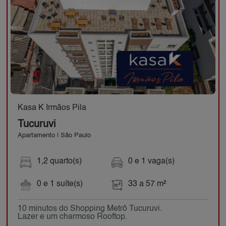
Kasa K Irmãos Pila
Tucuruvi
Apartamento | São Paulo
1,2 quarto(s)
0 e 1 vaga(s)
0 e 1 suíte(s)
33 a 57 m²
10 minutos do Shopping Metrô Tucuruvi.
Lazer e um charmoso Rooftop.