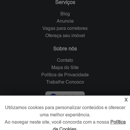
Serviços
Blog
Anuncie
Vagas para corretores
Ofereça seu imóvel
Sobre nós
Contato
Mapa do Site
Política de Privacidade
Trabalhe Conosco
Verificada por
X
Utilizamos cookies para personalizar conteúdos e oferecer
uma melhor experiência.
Redes Sociais
Ao navegar neste site, você concorda com a nossa
Política
de Cookies
.