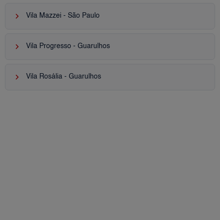
keyboard_arrow_right
Vila Mazzei - São Paulo
keyboard_arrow_right
Vila Progresso - Guarulhos
keyboard_arrow_right
Vila Rosália - Guarulhos