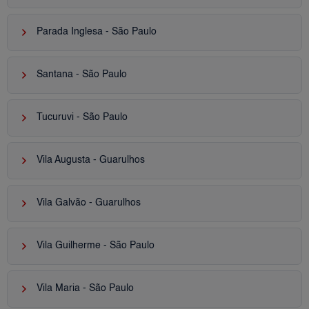
keyboard_arrow_right
Parada Inglesa - São Paulo
keyboard_arrow_right
Santana - São Paulo
keyboard_arrow_right
Tucuruvi - São Paulo
keyboard_arrow_right
Vila Augusta - Guarulhos
keyboard_arrow_right
Vila Galvão - Guarulhos
keyboard_arrow_right
Vila Guilherme - São Paulo
keyboard_arrow_right
Vila Maria - São Paulo