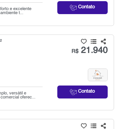
Contato
orto e excelente
ambiente t...
²
21.940
R$
Contato
o, versátil e
comercial oferec...