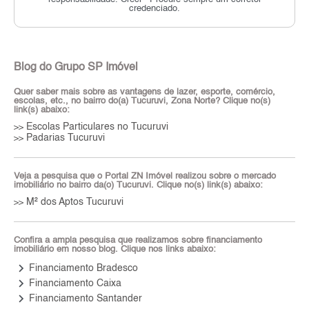
credenciado.
Blog do Grupo SP Imóvel
Quer saber mais sobre as vantagens de lazer, esporte, comércio,
escolas, etc., no bairro do(a) Tucuruvi, Zona Norte? Clique no(s)
link(s) abaixo:
Escolas Particulares no Tucuruvi
>>
Padarias Tucuruvi
>>
Veja a pesquisa que o Portal ZN Imóvel realizou sobre o mercado
imobiliário no bairro da(o) Tucuruvi. Clique no(s) link(s) abaixo:
M² dos Aptos Tucuruvi
>>
Confira a ampla pesquisa que realizamos sobre financiamento
imobiliário em nosso blog. Clique nos links abaixo:
keyboard_arrow_right
Financiamento Bradesco
keyboard_arrow_right
Financiamento Caixa
keyboard_arrow_right
Financiamento Santander