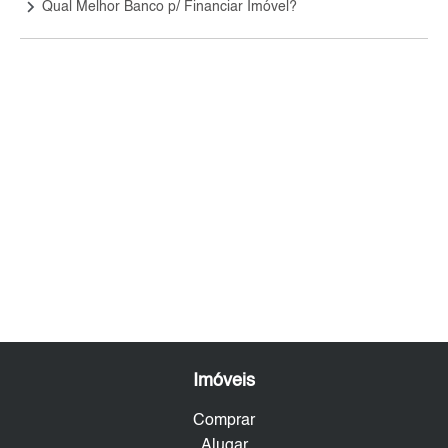
keyboard_arrow_right
Qual Melhor Banco p/ Financiar Imóvel?
Imóveis
Comprar
Alugar