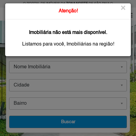
O PORTAL DE IMÓVEIS DA
ZONA NORTE
DE SÃO PAULO
×
Atenção!
Imobiliárias
Imobiliária não está mais disponível.
Listamos para você, Imobiliárias na região!
Comprar
Alugar
Imóveis Novos
Nome Imobiliária
Cidade
Bairro
Buscar