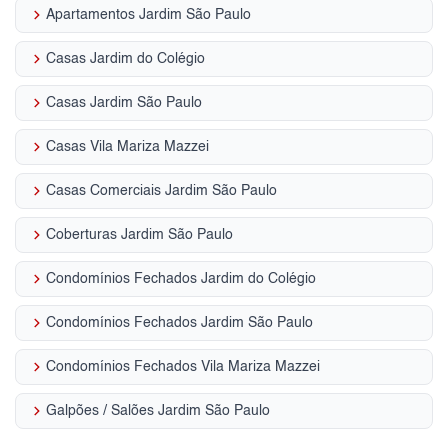
keyboard_arrow_right
Apartamentos Jardim São Paulo
keyboard_arrow_right
Casas Jardim do Colégio
keyboard_arrow_right
Casas Jardim São Paulo
keyboard_arrow_right
Casas Vila Mariza Mazzei
keyboard_arrow_right
Casas Comerciais Jardim São Paulo
keyboard_arrow_right
Coberturas Jardim São Paulo
keyboard_arrow_right
Condomínios Fechados Jardim do Colégio
keyboard_arrow_right
Condomínios Fechados Jardim São Paulo
keyboard_arrow_right
Condomínios Fechados Vila Mariza Mazzei
keyboard_arrow_right
Galpões / Salões Jardim São Paulo