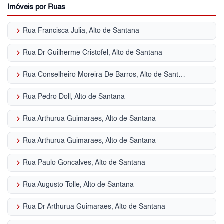
Imóveis por Ruas
keyboard_arrow_right
Rua Francisca Julia, Alto de Santana
keyboard_arrow_right
Rua Dr Guilherme Cristofel, Alto de Santana
keyboard_arrow_right
Rua Conselheiro Moreira De Barros, Alto de Santana
keyboard_arrow_right
Rua Pedro Doll, Alto de Santana
keyboard_arrow_right
Rua Arthurua Guimaraes, Alto de Santana
keyboard_arrow_right
Rua Arthurua Guimaraes, Alto de Santana
keyboard_arrow_right
Rua Paulo Goncalves, Alto de Santana
keyboard_arrow_right
Rua Augusto Tolle, Alto de Santana
keyboard_arrow_right
Rua Dr Arthurua Guimaraes, Alto de Santana