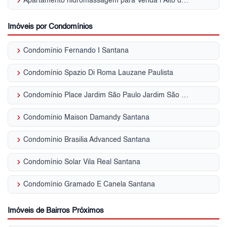
keyboard_arrow_right
Apartamento hidromassagem para Venda | Alto de Santana
Imóveis por Condomínios
keyboard_arrow_right
Condomínio Fernando I Santana
keyboard_arrow_right
Condomínio Spazio Di Roma Lauzane Paulista
keyboard_arrow_right
Condomínio Place Jardim São Paulo Jardim São Paulo (Zona Norte)
keyboard_arrow_right
Condomínio Maison Damandy Santana
keyboard_arrow_right
Condomínio Brasilia Advanced Santana
keyboard_arrow_right
Condomínio Solar Vila Real Santana
keyboard_arrow_right
Condomínio Gramado E Canela Santana
Imóveis de Bairros Próximos