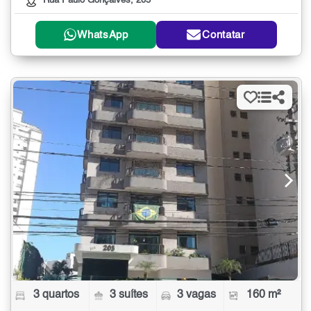
Rua Paulo Gonçalves, 205
WhatsApp
Contatar
3 quartos
3 suítes
3 vagas
160 m²