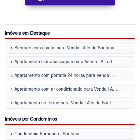
Imóveis em Destaque
keyboard_arrow_right
Sobrado com quintal para Venda | Alto de Santana
keyboard_arrow_right
Apartamento hidromassagem para Venda | Alto de Santana
keyboard_arrow_right
Apartamento com portaria 24 horas para Venda | Alto de Santana
keyboard_arrow_right
Apartamento com ar condicionado para Venda | Alto de Santana
keyboard_arrow_right
Apartamento no térreo para Venda | Alto de Santana
Imóveis por Condomínios
keyboard_arrow_right
Condomínio Fernando I Santana