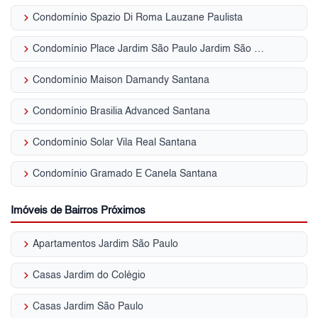
keyboard_arrow_right
Condomínio Spazio Di Roma Lauzane Paulista
keyboard_arrow_right
Condomínio Place Jardim São Paulo Jardim São Paulo (Zona Norte)
keyboard_arrow_right
Condomínio Maison Damandy Santana
keyboard_arrow_right
Condomínio Brasilia Advanced Santana
keyboard_arrow_right
Condomínio Solar Vila Real Santana
keyboard_arrow_right
Condomínio Gramado E Canela Santana
Imóveis de Bairros Próximos
keyboard_arrow_right
Apartamentos Jardim São Paulo
keyboard_arrow_right
Casas Jardim do Colégio
keyboard_arrow_right
Casas Jardim São Paulo