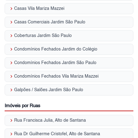
keyboard_arrow_right
Casas Vila Mariza Mazzei
keyboard_arrow_right
Casas Comerciais Jardim São Paulo
keyboard_arrow_right
Coberturas Jardim São Paulo
keyboard_arrow_right
Condomínios Fechados Jardim do Colégio
keyboard_arrow_right
Condomínios Fechados Jardim São Paulo
keyboard_arrow_right
Condomínios Fechados Vila Mariza Mazzei
keyboard_arrow_right
Galpões / Salões Jardim São Paulo
Imóveis por Ruas
keyboard_arrow_right
Rua Francisca Julia, Alto de Santana
keyboard_arrow_right
Rua Dr Guilherme Cristofel, Alto de Santana