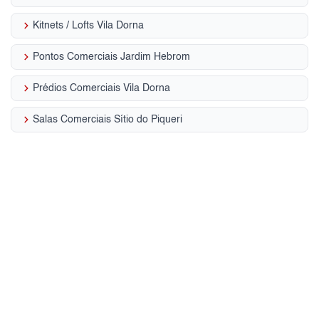
keyboard_arrow_right
Kitnets / Lofts Vila Dorna
keyboard_arrow_right
Pontos Comerciais Jardim Hebrom
keyboard_arrow_right
Prédios Comerciais Vila Dorna
keyboard_arrow_right
Salas Comerciais Sítio do Piqueri