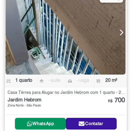
1 quarto
- suíte
- vaga
20 m²
Casa Térrea para Alugar no Jardim Hebrom com 1 quarto - 20 m²
700
Jardim Hebrom
R$
Zona Norte - São Paulo
WhatsApp
Contatar