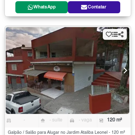
WhatsApp
Contatar
-
- suíte
- vaga
120 m²
Galpão / Salão para Alugar no Jardim Ataliba Leonel - 120 m²