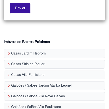
Imóveis de Bairros Próximos
keyboard_arrow_right
Casas Jardim Hebrom
keyboard_arrow_right
Casas Sítio do Piqueri
keyboard_arrow_right
Casas Vila Paulistana
keyboard_arrow_right
Galpões / Salões Jardim Ataliba Leonel
keyboard_arrow_right
Galpões / Salões Vila Nova Galvão
keyboard_arrow_right
Galpões / Salões Vila Paulistana