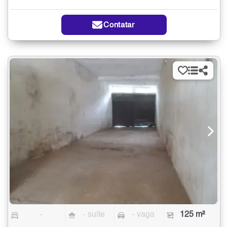
Contatar
-
- suíte
- vaga
125 m²