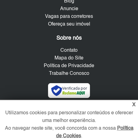
Blog
Anuncie
Vagas para corretores
Ofereça seu imóvel
Sobre nós
Contato
Mapa do Site
Política de Privacidade
Trabalhe Conosco
Verificada por
X
Redes Sociais
Utilizamos cookies para personalizar conteúdos e oferecer
uma melhor experiência.
Ao navegar neste site, você concorda com a nossa
Política
de Cookies
.