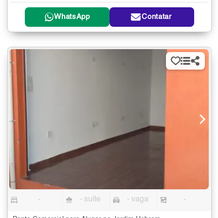
WhatsApp
Contatar
-
- suíte
- vaga
-