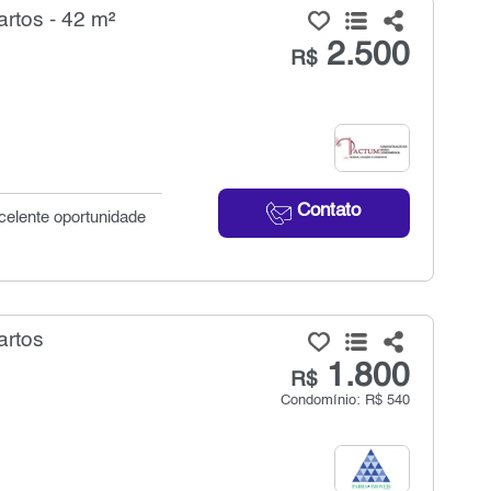
rtos - 42 m²
2.500
R$
Contato
xcelente oportunidade
artos
1.800
R$
Condomínio: R$ 540