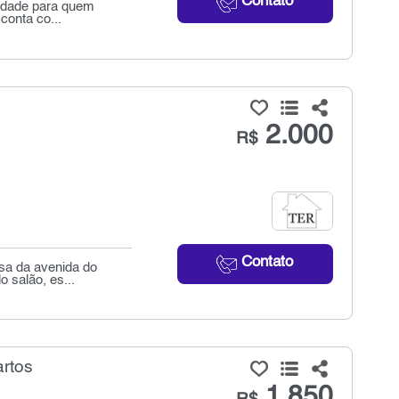
Contato
nidade para quem
conta co...
2.000
R$
Contato
sa da avenida do
 salão, es...
artos
1.850