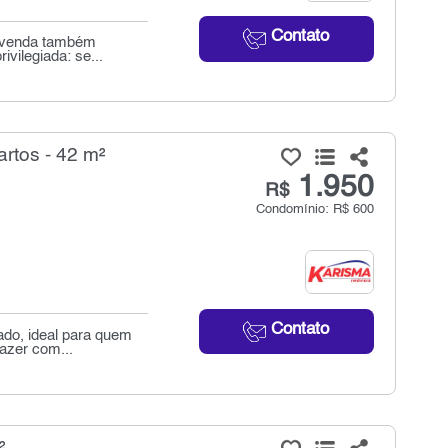
Contato
a venda também
vilegiada: se...
rtos - 42 m²
1.950
R$
Condomínio: R$ 600
Contato
ado, ideal para quem
lazer com...