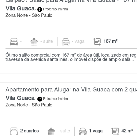
Galpão / Salão para Alugar na Vila Guaca - 167 m
Vila Guaca
-
Próximo Imirim
Zona Norte - São Paulo
-
- suíte
- vaga
167 m²
Ótimo salão comercial com 167 m² de área útil, localizado em reg
travessa da avenida santa inês. o imóvel dispõe de amplo salã...
Apartamento para Alugar na Vila Guaca com 2 qua
Vila Guaca
-
Próximo Imirim
Zona Norte - São Paulo
2 quartos
- suíte
1 vaga
42 m²