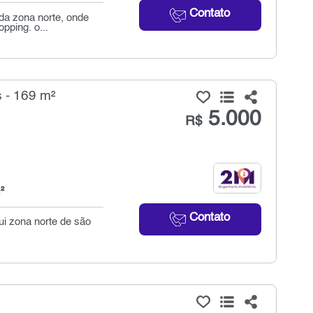
Contato
da zona norte, onde
pping. o...
 - 169 m²
5.000
R$
²
Contato
ui zona norte de são