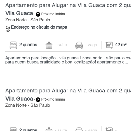
Apartamento para Alugar na Vila Guaca com 2 qua
Vila Guaca
-
Próximo Imirim
Zona Norte - São Paulo
Endereço no círculo do mapa
2 quartos
- suíte
- vaga
42 m²
Apartamento para locação - vila guaca | zona norte - são paulo e
para quem busca praticidade e boa localização! apartamento c...
Apartamento para Alugar na Vila Guaca com 2 qu
Vila Guaca
-
Próximo Imirim
Zona Norte - São Paulo
2 quartos
- suíte
- vaga
-