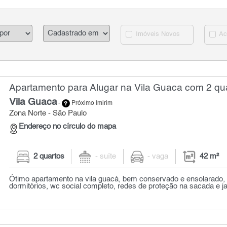
Imóveis Novos
Ac
Apartamento para Alugar na Vila Guaca com 2 qua
Vila Guaca
-
Próximo Imirim
Zona Norte - São Paulo
Endereço no círculo do mapa
2 quartos
- suíte
- vaga
42 m²
Ótimo apartamento na vila guacá, bem conservado e ensolarado,
dormitórios, wc social completo, redes de proteção na sacada e jan