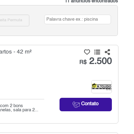
11 anúncios encontrados
eita Permuta
rtos - 42 m²
2.500
R$
Contato
 com 2 bons
elas, sala para 2...