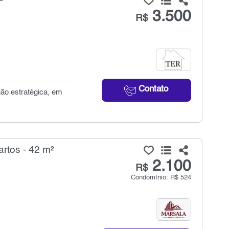
²
3.500
R$
Contato
ião estratégica, em
rtos - 42 m²
2.100
R$
Condomínio: R$ 524