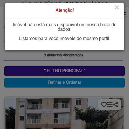
O PORTAL DE IMÓVEIS DA
ZONA NORTE
DE SÃO PAULO
×
Atenção!
Imóvel não está mais disponível em nossa base de
HOME
ZONA NORTE
ALUGAR
VILA GUACA
dados.
Imóveis para Alugar na Vila Guaca, Zona Norte de São Paulo, SP
Listamos para você imóveis do mesmo perfil!
Vila Guaca, Zona Norte
8 anúncios encontrados
* FILTRO PRINCIPAL *
Refinar e Ordenar