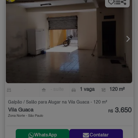
-
- suíte
1 vaga
120 m²
Galpão / Salão para Alugar na Vila Guaca - 120 m²
3.650
Vila Guaca
R$
Zona Norte - São Paulo
WhatsApp
Contatar