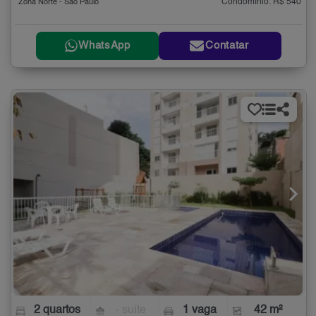
Condomínio: R$ 540
Zona Norte - São Paulo
WhatsApp
Contatar
2 quartos
- suíte
1 vaga
42 m²