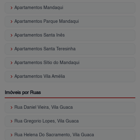
keyboard_arrow_right
Apartamentos Mandaqui
keyboard_arrow_right
Apartamentos Parque Mandaqui
keyboard_arrow_right
Apartamentos Santa Inês
keyboard_arrow_right
Apartamentos Santa Teresinha
keyboard_arrow_right
Apartamentos Sítio do Mandaqui
keyboard_arrow_right
Apartamentos Vila Amélia
Imóveis por Ruas
keyboard_arrow_right
Rua Daniel Vieira, Vila Guaca
keyboard_arrow_right
Rua Gregorio Lopes, Vila Guaca
keyboard_arrow_right
Rua Helena Do Sacramento, Vila Guaca