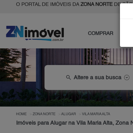
O PORTAL DE IMÓVEIS DA
ZONA NORTE
DE SÃO
COMPRAR
ALU
search
Altere a sua busca
HOME
ZONA NORTE
ALUGAR
VILA MARIA ALTA
Imóveis para Alugar na Vila Maria Alta, Zona