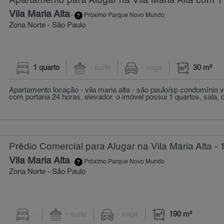
Apartamento para Alugar na Vila Maria Alta com 1 
Vila Maria Alta
-
Próximo Parque Novo Mundo
Zona Norte - São Paulo
1 quarto
- suíte
- vaga
30 m²
Apartamento locação - vila maria alta - são paulo/sp condomínio v
com portaria 24 horas, elevador. o imóvel possui 1 quartos, sala, c
Prédio Comercial para Alugar na Vila Maria Alta -
Vila Maria Alta
-
Próximo Parque Novo Mundo
Zona Norte - São Paulo
-
- suíte
- vaga
190 m²