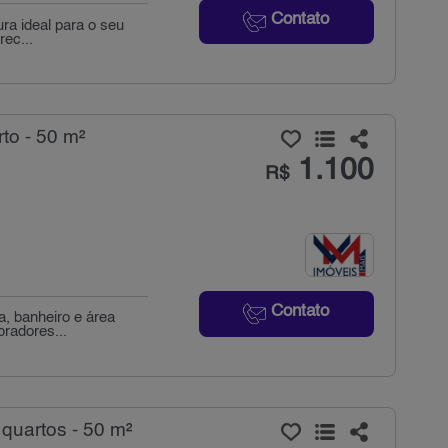
Contato
ura ideal para o seu
ec...
to - 50 m²
1.100
R$
Contato
a, banheiro e área
radores...
 quartos - 50 m²