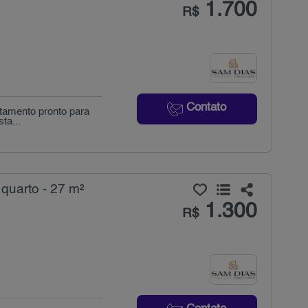
1.700
R$
Contato
rtamento pronto para
ta...
quarto - 27 m²
1.300
R$