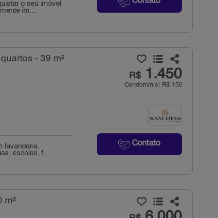
Contato
uistar o seu imóvel
mente im...
 quartos - 39 m²
1.450
R$
Condomínio: R$ 150
Contato
m lavanderia.
s, escolas, f...
0 m²
6.000