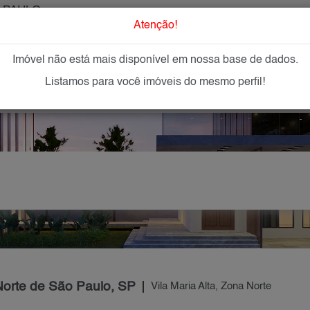
 PAULO
O que Procur
Atenção!
Imóvel não está mais disponível em nossa base de dados.
GAR
IMÓVEIS NOVOS
IMOBILIÁRIAS
OFEREÇA
Listamos para você imóveis do mesmo perfil!
 Norte de São Paulo, SP
Vila Maria Alta, Zona Norte