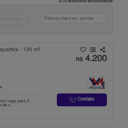
215 anúncios encontrados
eita Permuta
quartos - 120 m²
4.200
R$
²
Contato
 com vaga para 2
 de s...