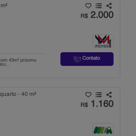
 m²
2.000
R$
Contato
l com 43m² próximo
ro...
quarto - 40 m²
1.160
R$