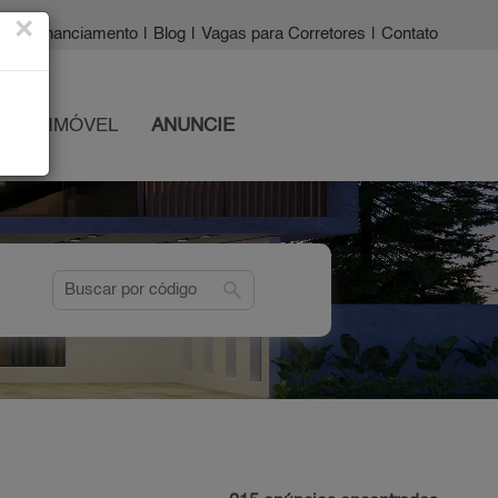
×
a?
|
Financiamento
|
Blog
|
Vagas para Corretores
|
Contato
 SEU IMÓVEL
ANUNCIE
search