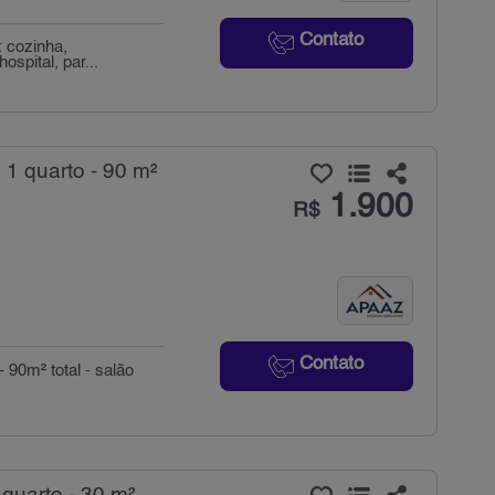
Contato
: cozinha,
ospital, par...
 1 quarto - 90 m²
1.900
R$
Contato
- 90m² total - salão