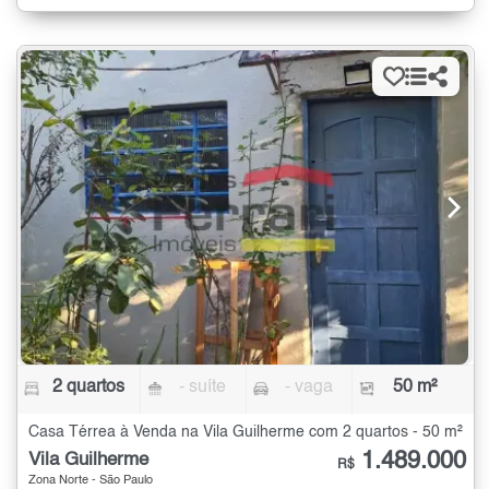
2 quartos
- suíte
- vaga
50 m²
Casa Térrea à Venda na Vila Guilherme com 2 quartos - 50 m²
1.489.000
Vila Guilherme
R$
Zona Norte - São Paulo