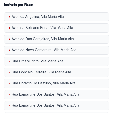
Imóveis por Ruas
keyboard_arrow_right
Avenida Angelina, Vila Maria Alta
keyboard_arrow_right
Avenida Belisario Pena, Vila Maria Alta
keyboard_arrow_right
Avenida Das Cerejeiras, Vila Maria Alta
keyboard_arrow_right
Avenida Nova Cantareira, Vila Maria Alta
keyboard_arrow_right
Rua Ernani Pinto, Vila Maria Alta
keyboard_arrow_right
Rua Goncalo Ferreira, Vila Maria Alta
keyboard_arrow_right
Rua Horacio De Castilho, Vila Maria Alta
keyboard_arrow_right
Rua Lamartine Dos Santos, Vila Maria Alta
keyboard_arrow_right
Rua Lamartine Dos Santos, Vila Maria Alta