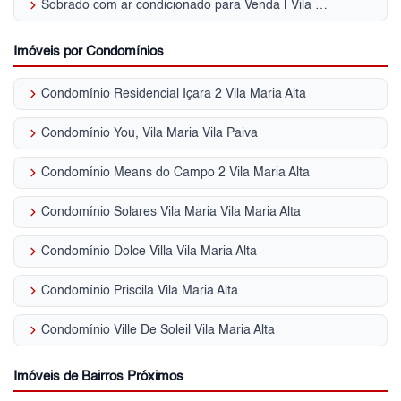
keyboard_arrow_right
Sobrado com ar condicionado para Venda | Vila Maria Alta
Imóveis por Condomínios
keyboard_arrow_right
Condomínio Residencial Içara 2 Vila Maria Alta
keyboard_arrow_right
Condomínio You, Vila Maria Vila Paiva
keyboard_arrow_right
Condomínio Means do Campo 2 Vila Maria Alta
keyboard_arrow_right
Condomínio Solares Vila Maria Vila Maria Alta
keyboard_arrow_right
Condomínio Dolce Villa Vila Maria Alta
keyboard_arrow_right
Condomínio Priscila Vila Maria Alta
keyboard_arrow_right
Condomínio Ville De Soleil Vila Maria Alta
Imóveis de Bairros Próximos