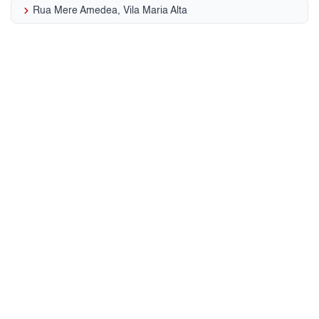
keyboard_arrow_right
Rua Mere Amedea, Vila Maria Alta