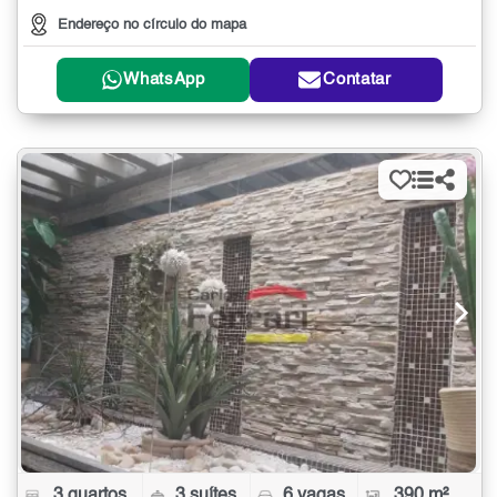
Endereço no círculo do mapa
WhatsApp
Contatar
3 quartos
3 suítes
6 vagas
390 m²